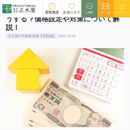
不動産売却で値引き交渉されたらど
閲覧履歴
お気に入り
LINE
メール
メニュー
うする？価格設定や対策について解
説！
正木屋の不動産知識【売買編】
2022.11.02