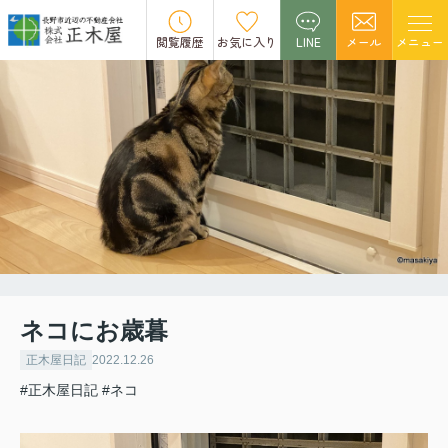
閲覧履歴
お気に入り
LINE
メール
メニュー
ネコにお歳暮
正木屋日記
2022.12.26
#正木屋日記
#ネコ