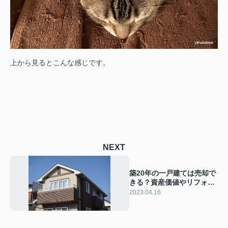
上から見るとこんな感じです。
NEXT
築20年の一戸建ては売却で
きる？資産価値やリフォー
ムの必要性をご紹介！
2023.04.16