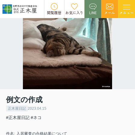
閲覧履歴
お気に入り
LINE
メール
メニュー
例文の作成
正木屋日記
2023.04.15
#正木屋日記
#ネコ
件名: 入居審査の合格結果について