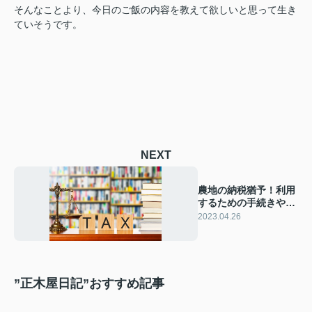
そんなことより、今日のご飯の内容を教えて欲しいと思って生き
ていそうです。
NEXT
農地の納税猶予！利用
するための手続きや注
意点を解説
2023.04.26
”正木屋日記”おすすめ記事