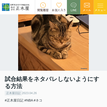
閲覧履歴
お気に入り
LINE
メール
メニュー
試合結果をネタバレしないようにす
る方法
正木屋日記
2023.04.26
#正木屋日記
#NBA
#ネコ