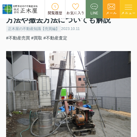
土地売却時の地中埋設物とは？調査
閲覧履歴
お気に入り
LINE
メール
メニュー
方法や撤去方法についても解説
正木屋の不動産知識【売買編】
2023.10.11
#不動産売買
#買取
#不動産査定