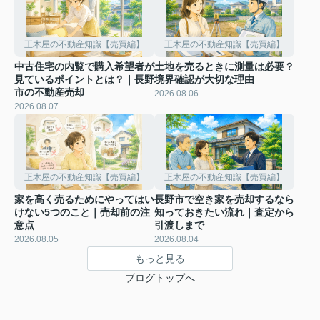
正木屋の不動産知識【売買編】
正木屋の不動産知識【売買編】
中古住宅の内覧で購入希望者が
土地を売るときに測量は必要？
見ているポイントとは？｜長野
境界確認が大切な理由
市の不動産売却
2026.08.06
2026.08.07
正木屋の不動産知識【売買編】
正木屋の不動産知識【売買編】
家を高く売るためにやってはい
長野市で空き家を売却するなら
けない5つのこと｜売却前の注
知っておきたい流れ｜査定から
意点
引渡しまで
2026.08.05
2026.08.04
もっと見る
ブログトップへ