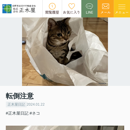
閲覧履歴
お気に入り
LINE
メール
メニュー
転倒注意
正木屋日記
2024.01.22
#正木屋日記
#ネコ