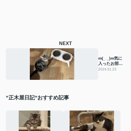
NEXT
m(_ _)m気に
入ったお部屋
はお早めに
2024.01.23
m(_ _)m
”正木屋日記”おすすめ記事