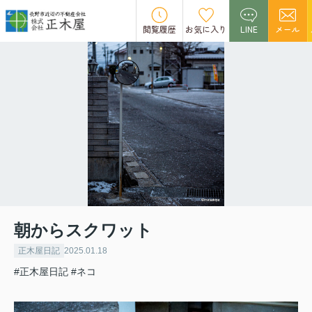
閲覧履歴
お気に入り
LINE
メール
朝からスクワット
正木屋日記
2025.01.18
#正木屋日記
#ネコ