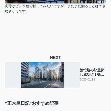
肉球がピンク色で触ってみたいですが、まだまだ触ることはでき
なさそうです。
NEXT
繁忙期の部屋探
し成功術！効率
的な方法とコツ
2025.01.18
をご紹介
”正木屋日記”おすすめ記事