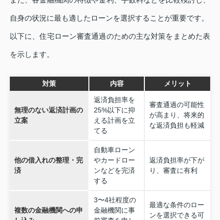
自身の状況に最も適したローンを選択することが重要です。
以下に、住宅ローン審査通過のための主な対策をまとめた表
を示します。
対策
内容
メリット
返済負担率を
審査通過の可能性
無理のない返済計画の
25%以下に抑
が高まり、将来的
立案
える計画を立
な返済負担も軽減
てる
自動車ローン
他の借入れの整理・完
やカードロー
返済負担率が下が
済
ンなどを完済
り、審査に有利
する
3〜4社程度の
最適な条件のロー
複数の金融機関への申
金融機関に事
ンを選択できる可