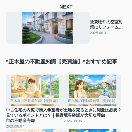
NEXT
賃貸物件の空室対
策にリフォームは
有効？費用や助成
2025.08.31
金活用法も紹介
”正木屋の不動産知識【売買編】”おすすめ記事
正木屋の不動産知識【売買編】
正木屋の不動産知識【売買編】
中古住宅の内覧で購入希望者が
土地を売るときに測量は必要？
見ているポイントとは？｜長野
境界確認が大切な理由
市の不動産売却
2026.08.06
2026.08.07