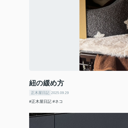
紐の緩め方
正木屋日記
2025.09.29
#正木屋日記
#ネコ