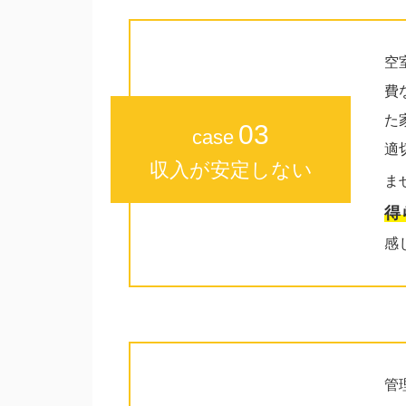
空
費
た
03
case
適
収入が安定しない
ま
得
感
管