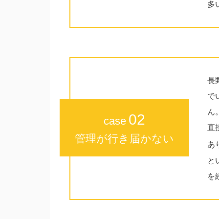
多
長
で
ん
02
case
直
管理が行き届かない
あ
と
を