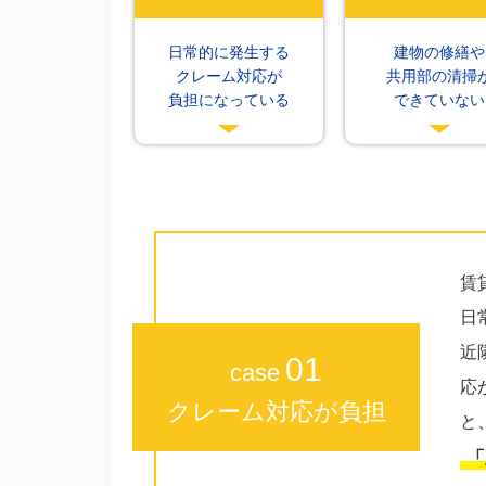
日常的に発生する
建物の修繕や
クレーム対応が
共用部の清掃
負担になっている
できていない
賃
日
近
01
case
応
クレーム対応が負担
と
「