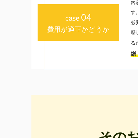
内
す
04
case
必
費用が適正かどうか
感
る
繕
その