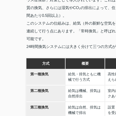
質の換気、さらには湿気やCO₂の排出によって、
間あたり0.5回以上）。
このシステムの仕組みは、給気（外の新鮮な空気を
連続して行う点にあります。「常時換気」と呼ばれ
可能です。
24時間換気システムには大きく分けて三つの方式
方式
概要
第一種換気
給気・排気ともに機
高性
械で行う方式
えら
第二種換気
給気は機械、排気は
室内
自然排出
クあ
第三種換気
給気は自然、排気は
設置
機械で排出
を受