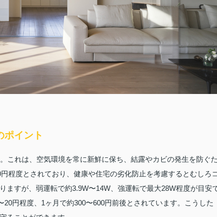
のポイント
す。これは、空気環境を常に新鮮に保ち、結露やカビの発生を防ぐ
00円程度とされており、健康や住宅の劣化防止を考慮するとむしろ
ますが、弱運転で約3.9W〜14W、強運転で最大28W程度が目安
〜20円程度、1ヶ月で約300〜600円前後とされています。こうした