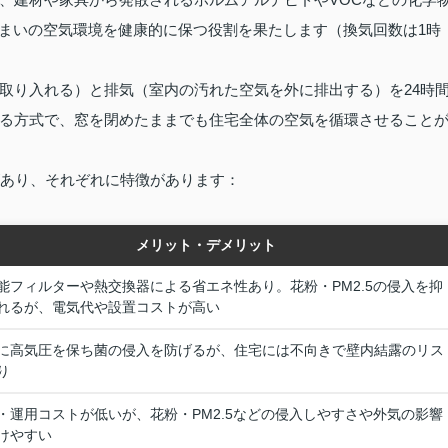
住まいの空気環境を健康的に保つ役割を果たします（換気回数は1時
取り入れる）と排気（室内の汚れた空気を外に排出する）を24時
る方式で、窓を閉めたままでも住宅全体の空気を循環させること
があり、それぞれに特徴があります：
メリット・デメリット
能フィルターや熱交換器による省エネ性あり。花粉・PM2.5の侵入を抑
れるが、電気代や設置コストが高い
に高気圧を保ち菌の侵入を防げるが、住宅には不向きで壁内結露のリス
り
・運用コストが低いが、花粉・PM2.5などの侵入しやすさや外気の影響
けやすい