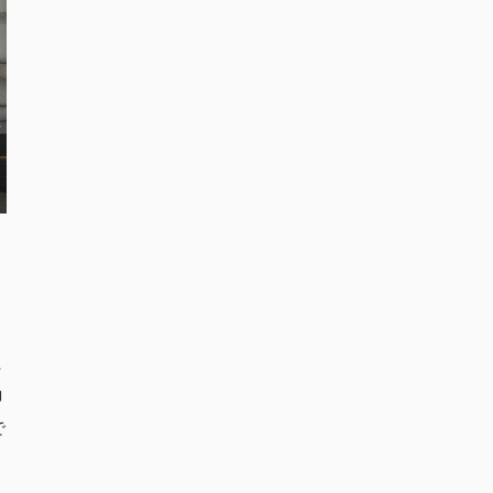
た
コ
で