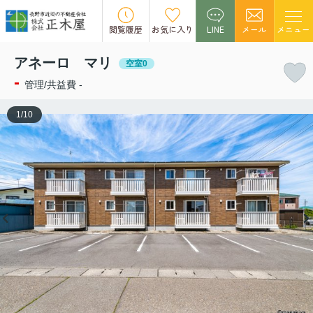
この物件の募集は終了しました。
閲覧履歴
お気に入り
LINE
メール
メニュー
アネーロ マリ
空室0
-
管理/共益費 -
1
/
10