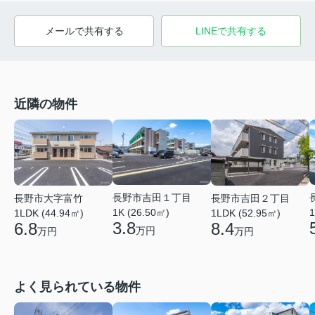
メールで共有する
LINEで共有する
近隣の物件
長野市吉田１丁目
長野市大字富竹
長野市吉田２丁目
1K (26.50㎡)
1
1LDK (44.94㎡)
1LDK (52.95㎡)
3.8
6.8
8.4
万円
万円
万円
よく見られている物件