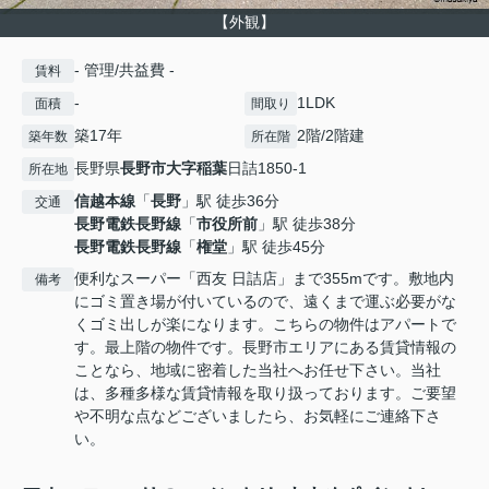
【外観】
- 管理/共益費 -
賃料
-
1LDK
面積
間取り
築17年
2階/2階建
築年数
所在階
長野県
長野市
大字稲葉
日詰1850-1
所在地
信越本線
「
長野
」駅 徒歩36分
交通
長野電鉄長野線
「
市役所前
」駅 徒歩38分
長野電鉄長野線
「
権堂
」駅 徒歩45分
便利なスーパー「西友 日詰店」まで355mです。敷地内
備考
にゴミ置き場が付いているので、遠くまで運ぶ必要がな
くゴミ出しが楽になります。こちらの物件はアパートで
す。最上階の物件です。長野市エリアにある賃貸情報の
ことなら、地域に密着した当社へお任せ下さい。当社
は、多種多様な賃貸情報を取り扱っております。ご要望
や不明な点などございましたら、お気軽にご連絡下さ
い。