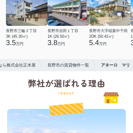
長野市三輪２丁目
長野市吉田１丁目
長野市大字稲葉中千田
3K (45.30㎡)
1K (26.50㎡)
2DK (50.42㎡)
1
3.5
3.8
5.4
万円
万円
万円
なら株式会社正木屋
長野市の賃貸物件一覧
アネーロ マリ
弊社が選ばれる理由
reason