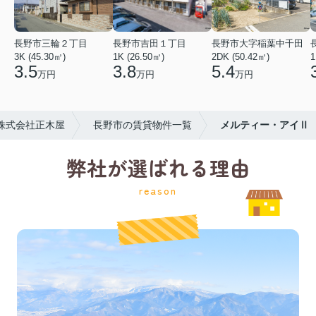
長野市三輪２丁目
長野市吉田１丁目
長野市大字稲葉中千田
3K (45.30㎡)
1K (26.50㎡)
2DK (50.42㎡)
1
3.5
3.8
5.4
万円
万円
万円
株式会社正木屋
長野市の賃貸物件一覧
メルティー・アイⅡ
弊社が選ばれる理由
reason