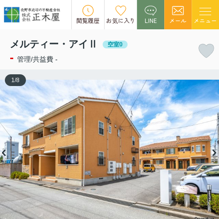
この物件の募集は終了しました。
閲覧履歴
お気に入り
LINE
メール
メニュー
メルティー・アイⅡ
空室0
-
管理/共益費 -
1
/
8