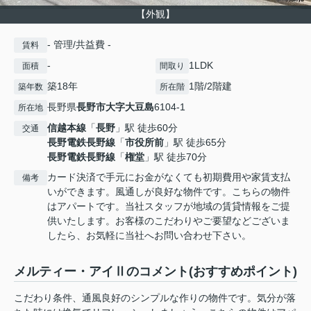
【外観】
- 管理/共益費 -
賃料
-
1LDK
面積
間取り
築18年
1階/2階建
築年数
所在階
長野県
長野市
大字大豆島
6104-1
所在地
信越本線
「
長野
」駅 徒歩60分
交通
長野電鉄長野線
「
市役所前
」駅 徒歩65分
長野電鉄長野線
「
権堂
」駅 徒歩70分
カード決済で手元にお金がなくても初期費用や家賃支払
備考
いができます。風通しが良好な物件です。こちらの物件
はアパートです。当社スタッフが地域の賃貸情報をご提
供いたします。お客様のこだわりやご要望などございま
したら、お気軽に当社へお問い合わせ下さい。
メルティー・アイⅡのコメント(おすすめポイント)
こだわり条件、通風良好のシンプルな作りの物件です。気分が落