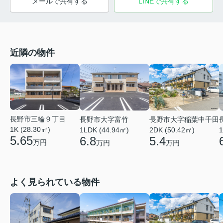
メールで共有する
LINEで共有する
近隣の物件
長野市三輪９丁目
長野市大字富竹
長野市大字稲葉中千田
1K (28.30㎡)
1
1LDK (44.94㎡)
2DK (50.42㎡)
5.65
6.8
5.4
万円
万円
万円
よく見られている物件