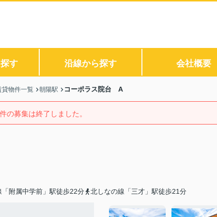
ら探す
沿線から探す
会社概要
コーポラス院台 A
賃貸物件一覧
朝陽駅
件の募集は終了しました。
「附属中学前」駅徒歩22分
北しなの線「三才」駅徒歩21分