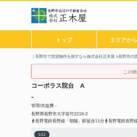
トップ
エリアか
｜長野市で賃貸物件を探すなら株式会社正木屋
長野市の
この物
コーポラス院台 A
-
管理/共益費 -
長野県
長野市
大字富竹
2218-2
長野電鉄長野線「朝陽」駅徒歩11分
長野電鉄長野線
1
/
12