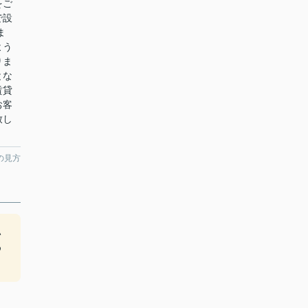
をご
で設
ま
よう
りま
とな
賃貸
お客
致し
の見方
い
め