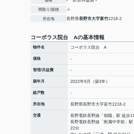
-
管理/共益費
-
価格
-/-
間取り/面積
長野県
長野市
大字富竹
2218-2
所在地
コーポラス院台 Aの基本情報
物件名
コーポラス院台 A
価格
-
管理/共益費
-
築年月
2022年9月（築3年）
総戸数
-
所在地
長野県
長野市
大字富竹
2218-2
交通
長野電鉄長野線
「
朝陽
」駅 徒歩1
長野電鉄長野線
「
附属中学前
」駅
22分