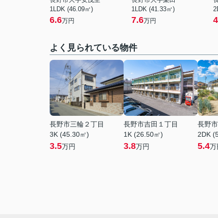
1LDK (46.09㎡)
1LDK (41.33㎡)
2
6.6
7.6
4
万円
万円
よく見られている物件
長野市三輪２丁目
長野市吉田１丁目
長野市
3K (45.30㎡)
1K (26.50㎡)
2DK (
3.5
3.8
5.4
万円
万円
万