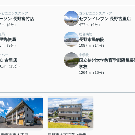
ンビニエンスストア
コンビニエンスストア
ーソン 長野富竹店
セブンイレブン 長野古里店
87ｍ（5分）
477ｍ（6分）
便局
総合病院
里郵便局
長野市民病院
41ｍ（9分）
1087ｍ（14分）
ーパー
中学校
友 古里店
国立信州大学教育学部附属長
131ｍ（15分）
学校
1264ｍ（16分）
長野市吉田１丁目
長野市大字稲葉上千田