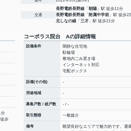
2022年9月(築3年)
築年
長野電鉄長野線
「
朝陽
」駅 徒歩11分
長野電鉄長野線
「
附属中学前
」駅 徒歩2
交通
北しなの線
「
三才
」駅 徒歩21分
コーポラス院台 Aの詳細情報
設備条件
閑静な住宅地
駐輪場
敷地内ごみ置き場
インターネット対応
宅配ボックス
設備(その他)
-
用途地域
-
募集戸数 / 総戸数
- / -
1分
取引態様
一般媒介
 徒歩
備考
眺望良好なエリアで魅力的です。通