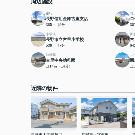
周辺施設
銀行
コ
長野信用金庫古里支店
ロ
385ｍ（5分）
3
小学校
郵
長野市立古里小学校
古
539ｍ（7分）
6
幼稚園
ス
古里中央幼稚園
西
1114ｍ（14分）
1
近隣の物件
長野市大字安茂里
長野市大字栗田