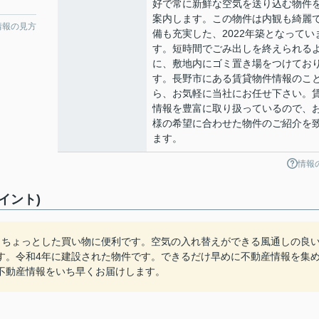
好で常に新鮮な空気を送り込む物件
案内します。この物件は内観も綺麗
情報の見方
備も充実した、2022年築となってい
す。短時間でごみ出しを終えられる
に、敷地内にゴミ置き場をつけてお
す。長野市にある賃貸物件情報のこ
ら、お気軽に当社にお任せ下さい。
情報を豊富に取り扱っているので、
様の希望に合わせた物件のご紹介を
ます。
情報
イント)
ありちょっとした買い物に便利です。空気の入れ替えができる風通しの良
す。令和4年に建設された物件です。できるだけ早めに不動産情報を集
不動産情報をいち早くお届けします。