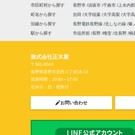
市区町村から探す
長野市
須坂市
千曲市
上水内郡
町名から探す
吉田
大字稲葉
大字高梨
大字
沿線から探す
長野電鉄長野線
北しなの線
篠
駅から探す
市役所前
長野
権堂
北長野
桐
株式会社正木屋
〒381-0043
長野県長野市吉田３丁目18-13
営業時間：
10:00～17:00
定休日：
日・祝祭日
お問い合わせ