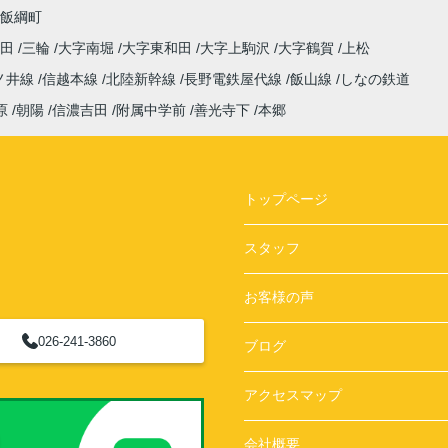
飯綱町
高田
三輪
大字南堀
大字東和田
大字上駒沢
大字鶴賀
上松
ノ井線
信越本線
北陸新幹線
長野電鉄屋代線
飯山線
しなの鉄道
原
朝陽
信濃吉田
附属中学前
善光寺下
本郷
トップページ
スタッフ
お客様の声
026-241-3860
ブログ
アクセスマップ
会社概要