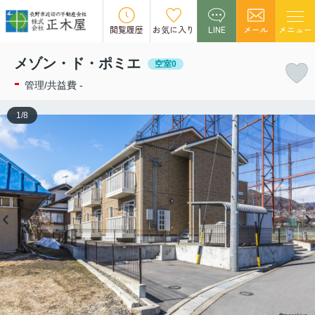
この物件の募集は終了しました。
閲覧履歴
お気に入り
LINE
メール
メニュー
メゾン・ド・ポミエ
空室0
-
管理/共益費 -
1
/
8