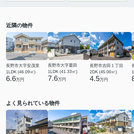
近隣の物件
長野市大字栗田
長野市大字安茂里
長野市吉田１丁目
1LDK (41.33㎡)
1LDK (46.09㎡)
2DK (45.00㎡)
1
7.6
6.6
4.5
万円
万円
万円
よく見られている物件