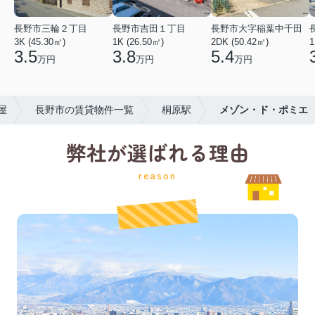
長野市三輪２丁目
長野市吉田１丁目
長野市大字稲葉中千田
3K (45.30㎡)
1K (26.50㎡)
2DK (50.42㎡)
1
3.5
3.8
5.4
万円
万円
万円
屋
長野市の賃貸物件一覧
桐原駅
メゾン・ド・ポミエ
弊社が選ばれる理由
reason