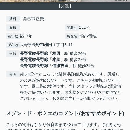
【外観】
- 管理/共益費 -
賃料
-
1LDK
面積
間取り
築17年
2階/2階建
築年数
所在階
長野県
長野市
檀田
１丁目5-11
所在地
長野電鉄長野線
「
桐原
」駅 徒歩24分
交通
長野電鉄長野線
「
本郷
」駅 徒歩27分
長野電鉄長野線
「
信濃吉田
」駅 徒歩29分
徒歩5分のところに北部簡易郵便局があります。風通し
備考
のよさが魅力のアパートです。こちらの物件はアパート
です。最上階の物件です。当社スタッフが地域の賃貸情
報をご提供いたします。お客様のこだわりやご要望など
ございましたら、お気軽に当社へお問い合わせ下さい。
メゾン・ド・ポミエのコメント(おすすめポイント)
こちらの物件はひかり保育園まで427mで行けます。さわやかな