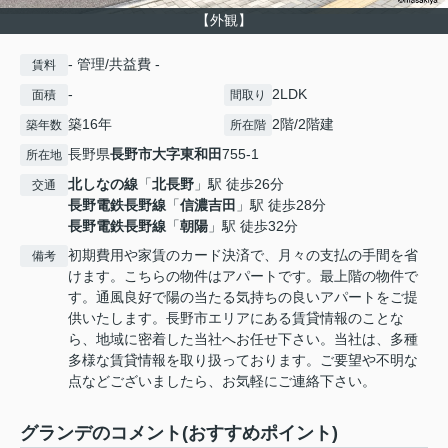
【外観】
- 管理/共益費 -
賃料
-
2LDK
面積
間取り
築16年
2階/2階建
築年数
所在階
長野県
長野市
大字東和田
755-1
所在地
北しなの線
「
北長野
」駅 徒歩26分
交通
長野電鉄長野線
「
信濃吉田
」駅 徒歩28分
長野電鉄長野線
「
朝陽
」駅 徒歩32分
初期費用や家賃のカード決済で、月々の支払の手間を省
備考
けます。こちらの物件はアパートです。最上階の物件で
す。通風良好で陽の当たる気持ちの良いアパートをご提
供いたします。長野市エリアにある賃貸情報のことな
ら、地域に密着した当社へお任せ下さい。当社は、多種
多様な賃貸情報を取り扱っております。ご要望や不明な
点などございましたら、お気軽にご連絡下さい。
グランデのコメント(おすすめポイント)