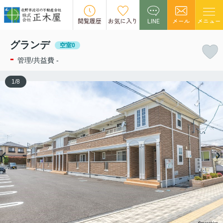
この物件の募集は終了しました。
閲覧履歴
お気に入り
LINE
メール
メニュー
グランデ
空室0
-
管理/共益費 -
1
/
8