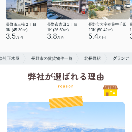
長野市三輪２丁目
長野市吉田１丁目
長野市大字稲葉中千田
3K (45.30㎡)
1K (26.50㎡)
2DK (50.42㎡)
1
3.5
3.8
5.4
万円
万円
万円
会社正木屋
長野市の賃貸物件一覧
北長野駅
グランデ
弊社が選ばれる理由
reason