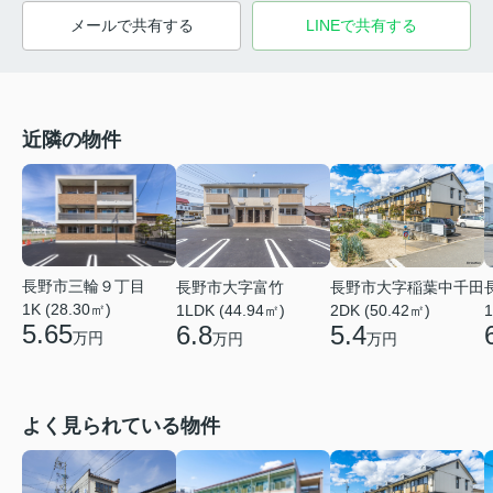
メールで共有する
LINEで共有する
近隣の物件
長野市三輪９丁目
長野市大字富竹
長野市大字稲葉中千田
1K (28.30㎡)
1
1LDK (44.94㎡)
2DK (50.42㎡)
5.65
6.8
5.4
万円
万円
万円
よく見られている物件