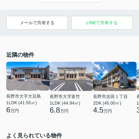
メールで共有する
LINEで共有する
近隣の物件
長野市大字大豆島
長野市吉田１丁目
長野市大字富竹
1LDK (41.55㎡)
2DK (45.00㎡)
1LDK (44.94㎡)
1
6
4.5
6.8
万円
万円
万円
よく見られている物件