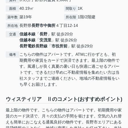
賃料
40.19㎡
1K
面積
間取り
築19年
1階/2階建
築年数
所在階
長野県
長野市
中御所
４丁目12-14
所在地
信越本線
「
長野
」駅 徒歩20分
交通
信越本線
「
安茂里
」駅 徒歩26分
長野電鉄長野線
「
市役所前
」駅 徒歩29分
こちらの物件はアパートです。ATMに行かずとも、初
備考
期費用や家賃をカードで決済できます。最上階の物件で
す。風通しが良く真夏の暑い日も快適に過ごせるアパー
トです。できるだけ早めに不動産情報を集めたい方は当
社スタッフまでご連絡ください。地域の不動産情報をい
ち早くお届けします。
ウィスティリア Ⅱのコメント(おすすめポイント)
最上階の物件です。こちらの物件はアパートです。初期費用や家
賃のカード決済で、月々の支払の手間を省けます。空気の入れ替
えも簡単におこなえる通風良好の物件です。長野市エリアにある