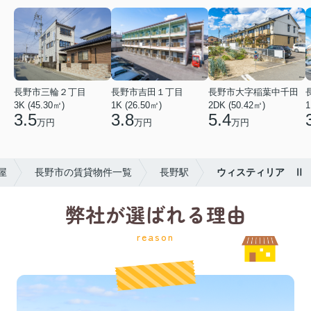
長野市三輪２丁目
長野市吉田１丁目
長野市大字稲葉中千田
3K (45.30㎡)
1K (26.50㎡)
2DK (50.42㎡)
1
3.5
3.8
5.4
万円
万円
万円
屋
長野市の賃貸物件一覧
長野駅
ウィスティリア Ⅱ
弊社が選ばれる理由
reason