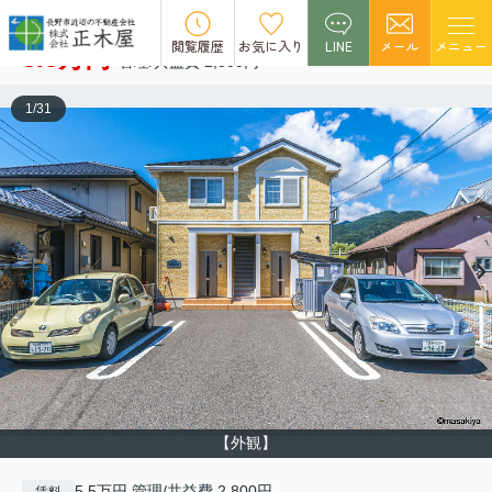
ウィスティリア Ⅱ
空室1
閲覧履歴
お気に入り
LINE
メール
メニュー
5.5万円
管理/共益費 2,800円
1
/
31
【外観】
5.5万円 管理/共益費 2,800円