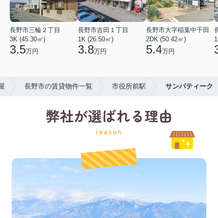
長野市三輪２丁目
長野市吉田１丁目
長野市大字稲葉中千田
3K (45.30㎡)
1K (26.50㎡)
2DK (50.42㎡)
1
3.5
3.8
5.4
万円
万円
万円
屋
長野市の賃貸物件一覧
市役所前駅
サンパティーク
弊社が選ばれる理由
reason