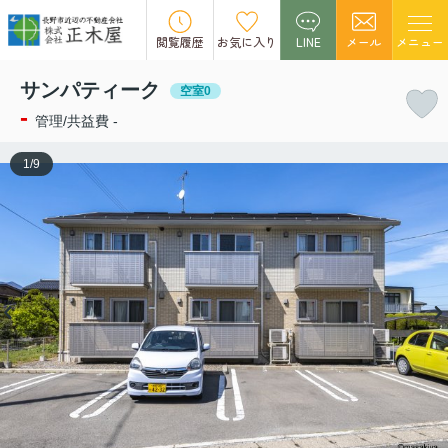
この物件の募集は終了しました。
閲覧履歴
お気に入り
LINE
メール
メニュー
サンパティーク
空室0
-
管理/共益費 -
1
/
9