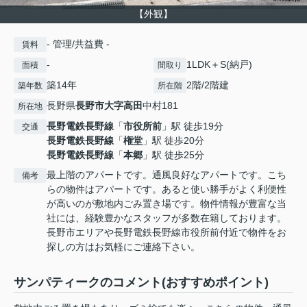
【外観】
- 管理/共益費 -
賃料
-
1LDK＋S(納戸)
面積
間取り
築14年
2階/2階建
築年数
所在階
長野県
長野市
大字高田
中村181
所在地
長野電鉄長野線
「
市役所前
」駅 徒歩19分
交通
長野電鉄長野線
「
権堂
」駅 徒歩20分
長野電鉄長野線
「
本郷
」駅 徒歩25分
最上階のアパートです。通風良好なアパートです。こち
備考
らの物件はアパートです。あると使い勝手がよく利便性
が高いのが敷地内ごみ置き場です。物件情報が豊富な当
社には、経験豊かなスタッフが多数在籍しております。
長野市エリアや長野電鉄長野線市役所前付近で物件をお
探しの方はお気軽にご連絡下さい。
サンパティークのコメント(おすすめポイント)