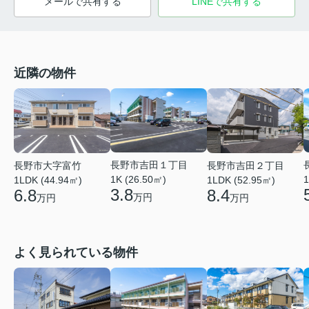
メールで共有する
LINEで共有する
近隣の物件
長野市吉田１丁目
長野市大字富竹
長野市吉田２丁目
1K (26.50㎡)
1
1LDK (44.94㎡)
1LDK (52.95㎡)
3.8
6.8
8.4
万円
万円
万円
よく見られている物件