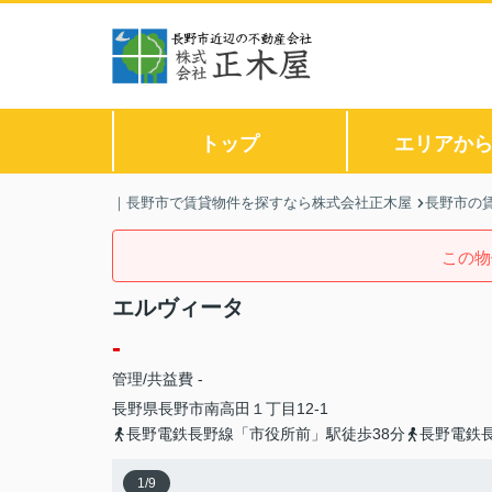
トップ
エリアか
｜長野市で賃貸物件を探すなら株式会社正木屋
長野市の
この物
エルヴィータ
-
管理/共益費 -
長野県
長野市
南高田
１丁目12-1
長野電鉄長野線「市役所前」駅徒歩38分
長野電鉄
1
/
9