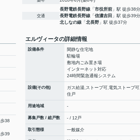
2018年6月(築8年)
築年
長野電鉄長野線
「
市役所前
」駅 徒歩38
長野電鉄長野線
「
信濃吉田
」駅 徒歩39
交通
北しなの線
「
北長野
」駅 徒歩37分
エルヴィータの詳細情報
設備条件
閑静な住宅地
駐輪場
敷地内ごみ置き場
インターネット対応
24時間緊急通報システム
設備(その他)
ガス給湯,ストーブ可,電気ストーブ可
住戸
用途地域
-
募集戸数 / 総戸数
- / 12戸
歩38
取引態様
一般媒介
歩39