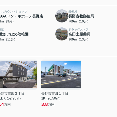
ィスカウントショップ
郵便局
EGAドン・キホーテ長野店
長野古牧郵便局
94ｍ（9分）
769ｍ（10分）
稚園
ドラッグストア
牧あけぼの幼稚園
高田土屋薬局
56ｍ（11分）
969ｍ（13分）
長野市吉田２丁目
長野市吉田１丁目
LDK (52.95㎡)
1K (26.50㎡)
.4
3.8
万円
万円