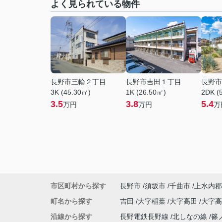
よく見られている物件
長野市三輪２丁目
長野市吉田１丁目
長野市
3K (45.30㎡)
1K (26.50㎡)
2DK (
3.5
3.8
5.4
万円
万円
万
市区町村から探す
長野市
須坂市
千曲市
上水内郡
町名から探す
吉田
大字稲葉
大字高田
大字
沿線から探す
長野電鉄長野線
北しなの線
篠