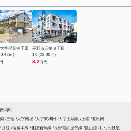
大字稲葉中千田
長野市三輪９丁目
50.42㎡)
1K (23.00㎡)
3.2
円
万円
飯綱町
高梨
三輪
大字南堀
大字東和田
大字上駒沢
上松
差出南
ノ井線
信越本線
北陸新幹線
長野電鉄屋代線
飯山線
しなの鉄道