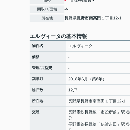
-
管理/共益費
-
価格
-/-
間取り/面積
長野県
長野市
南高田
１丁目12-1
所在地
エルヴィータの基本情報
物件名
エルヴィータ
価格
-
管理/共益費
-
築年月
2018年6月（築8年）
総戸数
12戸
所在地
長野県
長野市
南高田
１丁目12-1
交通
長野電鉄長野線
「
市役所前
」駅 徒
分
長野電鉄長野線
「
信濃吉田
」駅 徒