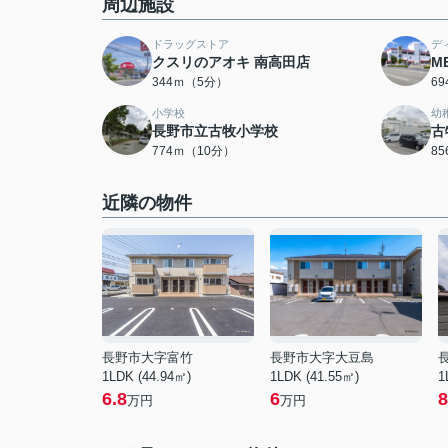
周辺施設
ドラッグストア
デ
クスリのアオキ 南高田店
M
344ｍ（5分）
6
小学校
幼
長野市立古牧小学校
古
774ｍ（10分）
8
近隣の物件
長野市大字富竹
長野市大字大豆島
1LDK (44.94㎡)
1LDK (41.55㎡)
1
6.8
6
8
万円
万円