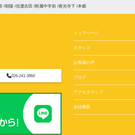
原
朝陽
信濃吉田
附属中学前
善光寺下
本郷
トップページ
スタッフ
お客様の声
026-241-3860
ブログ
アクセスマップ
会社概要