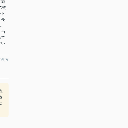
ご紹
の物
ート
。長
ら、
。当
って
ざい
の見方
乾
地
た