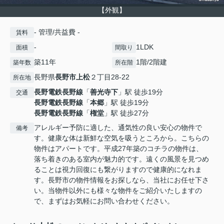
【外観】
- 管理/共益費 -
賃料
-
1LDK
面積
間取り
築11年
1階/2階建
築年数
所在階
長野県
長野市
上松
２丁目28-22
所在地
長野電鉄長野線
「
善光寺下
」駅 徒歩19分
交通
長野電鉄長野線
「
本郷
」駅 徒歩19分
長野電鉄長野線
「
権堂
」駅 徒歩27分
アレルギー予防に適した、通気性の良い安心の物件で
備考
す。健康な体は新鮮な空気を吸うところから。こちらの
物件はアパートです。平成27年築のコチラの物件は、
落ち着きのある室内が魅力的です。遠くの風景を見つめ
ることは視力回復にも繋がりますので健康的になれま
す。長野市の物件情報をお探しなら、当社にお任せ下さ
い。当物件以外にも様々な物件をご紹介いたしますの
で、まずはお気軽にお問い合わせください。