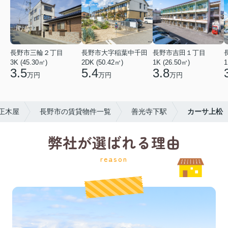
長野市三輪２丁目
長野市大字稲葉中千田
長野市吉田１丁目
3K (45.30㎡)
2DK (50.42㎡)
1K (26.50㎡)
1
3.5
5.4
3.8
万円
万円
万円
正木屋
長野市の賃貸物件一覧
善光寺下駅
カーサ上松
弊社が選ばれる理由
reason