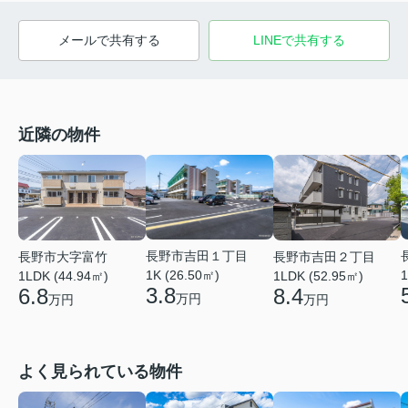
メールで共有する
LINEで共有する
近隣の物件
長野市吉田１丁目
長野市大字富竹
長野市吉田２丁目
1K (26.50㎡)
1
1LDK (44.94㎡)
1LDK (52.95㎡)
3.8
6.8
8.4
万円
万円
万円
よく見られている物件