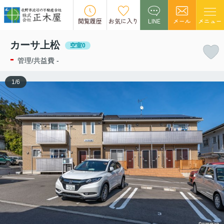
この物件の募集は終了しました。
閲覧履歴
お気に入り
LINE
メール
メニュー
カーサ上松
空室0
-
管理/共益費 -
1
/
6