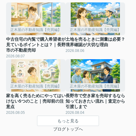
正木屋の不動産知識【売買編】
正木屋の不動産知識【売買編】
中古住宅の内覧で購入希望者が
土地を売るときに測量は必要？
見ているポイントとは？｜長野
境界確認が大切な理由
市の不動産売却
2026.08.06
2026.08.07
正木屋の不動産知識【売買編】
正木屋の不動産知識【売買編】
家を高く売るためにやってはい
長野市で空き家を売却するなら
けない5つのこと｜売却前の注
知っておきたい流れ｜査定から
意点
引渡しまで
2026.08.05
2026.08.04
もっと見る
ブログトップへ