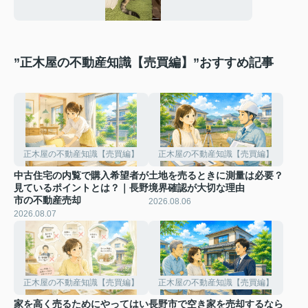
”正木屋の不動産知識【売買編】”おすすめ記事
正木屋の不動産知識【売買編】
正木屋の不動産知識【売買編】
中古住宅の内覧で購入希望者が
土地を売るときに測量は必要？
見ているポイントとは？｜長野
境界確認が大切な理由
市の不動産売却
2026.08.06
2026.08.07
正木屋の不動産知識【売買編】
正木屋の不動産知識【売買編】
家を高く売るためにやってはい
長野市で空き家を売却するなら