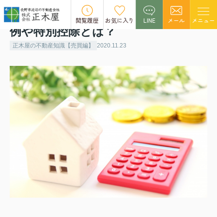
不動産を売却したい！利用できる特
閲覧履歴
お気に入り
LINE
メール
メニュー
例や特別控除とは？
正木屋の不動産知識【売買編】
2020.11.23