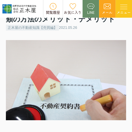
ワンルーム売却の媒介契約とは？3種
閲覧履歴
お気に入り
LINE
メール
メニュー
類の方法のメリット・デメリット
正木屋の不動産知識【売買編】
2021.05.26