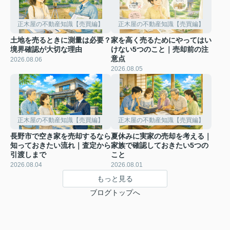
正木屋の不動産知識【売買編】
正木屋の不動産知識【売買編】
土地を売るときに測量は必要？
家を高く売るためにやってはい
境界確認が大切な理由
けない5つのこと｜売却前の注
意点
2026.08.06
2026.08.05
正木屋の不動産知識【売買編】
正木屋の不動産知識【売買編】
長野市で空き家を売却するなら
夏休みに実家の売却を考える｜
知っておきたい流れ｜査定から
家族で確認しておきたい5つの
引渡しまで
こと
2026.08.04
2026.08.01
もっと見る
ブログトップへ