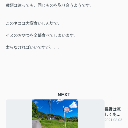
種類は違っても、同じものを取り合うようです。
このネコは大変食いしん坊で、
イヌのおやつを全部食べてしまいます。
太らなければいいですが。。。
NEXT
長野は涼
しくあり
ません。
2021.08.03