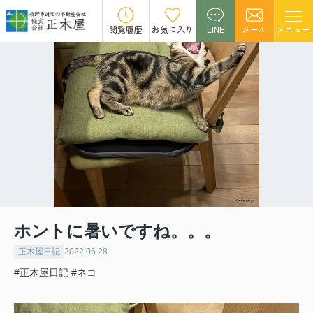
閲覧履歴
お気に入り
LINE
メール
メニュー
ホントに暑いですね。。。
正木屋日記
2022.06.28
#正木屋日記
#ネコ