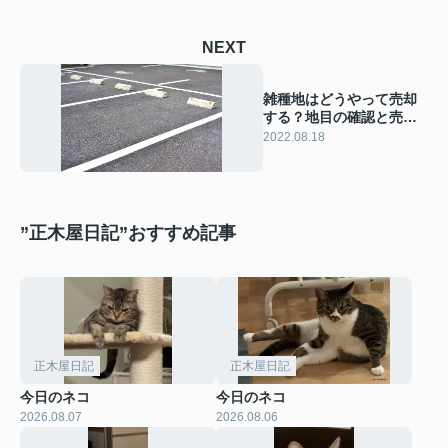
NEXT
雑種地はどうやって売却
する？地目の確認と売却
方法について解説！
2022.08.18
”正木屋日記”おすすめ記事
正木屋日記
正木屋日記
今日のネコ
今日のネコ
2026.08.07
2026.08.06