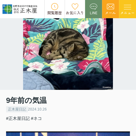
閲覧履歴
お気に入り
LINE
メール
メニュー
9年前の気温
正木屋日記
2024.10.26
#正木屋日記
#ネコ