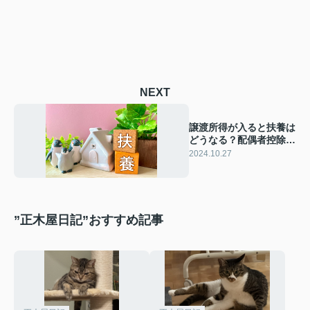
NEXT
譲渡所得が入ると扶養は
どうなる？配偶者控除や
対策をご紹介
2024.10.27
”正木屋日記”おすすめ記事