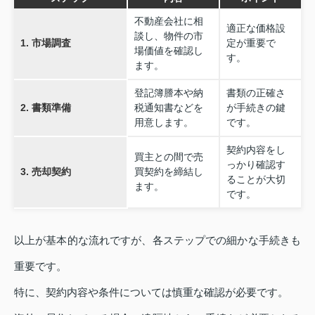
不動産会社に相
適正な価格設
談し、物件の市
1. 市場調査
定が重要で
場価値を確認し
す。
ます。
登記簿謄本や納
書類の正確さ
2. 書類準備
税通知書などを
が手続きの鍵
用意します。
です。
契約内容をし
買主との間で売
っかり確認す
3. 売却契約
買契約を締結し
ることが大切
ます。
です。
以上が基本的な流れですが、各ステップでの細かな手続きも
重要です。
特に、契約内容や条件については慎重な確認が必要です。