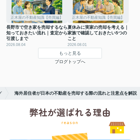
正木屋の不動産知識【売買編】
正木屋の不動産知識【売買編】
長野市で空き家を売却するなら
夏休みに実家の売却を考える｜
知っておきたい流れ｜査定から
家族で確認しておきたい5つの
引渡しまで
こと
2026.08.04
2026.08.01
もっと見る
ブログトップへ
グ
海外居住者が日本の不動産を売却する際の流れと注意点を解説
弊社が選ばれる理由
reason