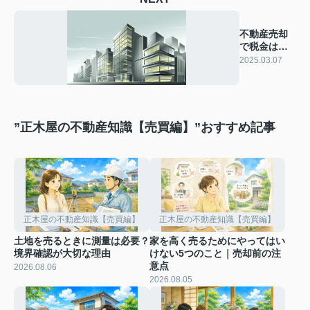
不動産売却
で税金はど
う変わる？
2025.03.07
税金対策を
ご紹介
”正木屋の不動産知識【売買編】”おすすめ記事
正木屋の不動産知識【売買編】
正木屋の不動産知識【売買編】
土地を売るときに測量は必要？
家を高く売るためにやってはい
境界確認が大切な理由
けない5つのこと｜売却前の注
意点
2026.08.06
2026.08.05