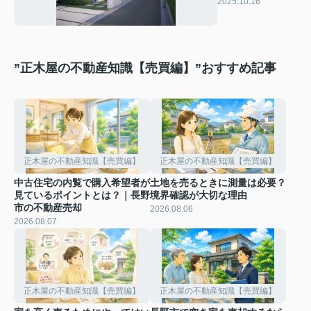
や準備もわかりや
2025.10.16
すく解説
”正木屋の不動産知識【売買編】”おすすめ記事
正木屋の不動産知識【売買編】
正木屋の不動産知識【売買編】
中古住宅の内覧で購入希望者が
土地を売るときに測量は必要？
見ているポイントとは？｜長野
境界確認が大切な理由
市の不動産売却
2026.08.06
2026.08.07
正木屋の不動産知識【売買編】
正木屋の不動産知識【売買編】