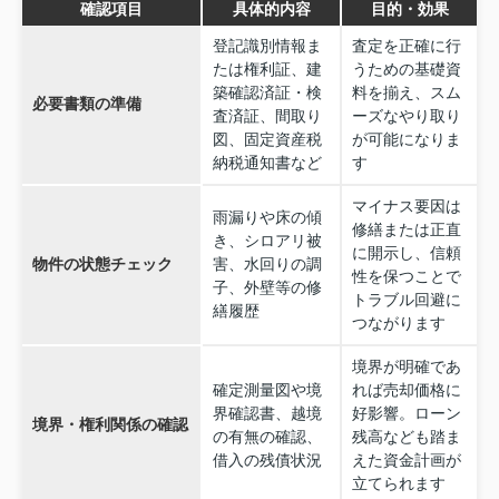
確認項目
具体的内容
目的・効果
登記識別情報ま
査定を正確に行
たは権利証、建
うための基礎資
築確認済証・検
料を揃え、スム
必要書類の準備
査済証、間取り
ーズなやり取り
図、固定資産税
が可能になりま
納税通知書など
す
マイナス要因は
雨漏りや床の傾
修繕または正直
き、シロアリ被
に開示し、信頼
物件の状態チェック
害、水回りの調
性を保つことで
子、外壁等の修
トラブル回避に
繕履歴
つながります
境界が明確であ
確定測量図や境
れば売却価格に
界確認書、越境
好影響。ローン
境界・権利関係の確認
の有無の確認、
残高なども踏ま
借入の残債状況
えた資金計画が
立てられます