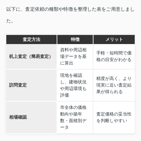
以下に、査定依頼の種類や特徴を整理した表をご用意しまし
た。
査定方法
特徴
メリット
資料や周辺相
手軽・短時間で価
机上査定（簡易査定）
場データを基
格の目安がわかる
に算出
現地を確認
精度が高く、より
し、建物状況
訪問査定
現実に近い査定結
や周辺環境も
果が得られる
評価
市全体の価格
動向や築年
査定価格の妥当性
相場確認
数・面積別デ
を判断しやすい
ータ