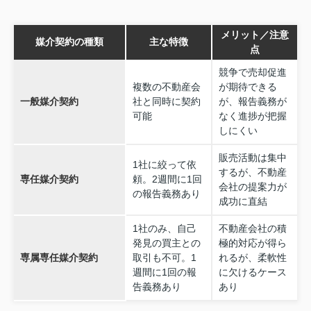
メリット／注意
媒介契約の種類
主な特徴
点
競争で売却促進
複数の不動産会
が期待できる
一般媒介契約
社と同時に契約
が、報告義務が
可能
なく進捗が把握
しにくい
販売活動は集中
1社に絞って依
するが、不動産
専任媒介契約
頼。2週間に1回
会社の提案力が
の報告義務あり
成功に直結
1社のみ、自己
不動産会社の積
発見の買主との
極的対応が得ら
専属専任媒介契約
取引も不可。1
れるが、柔軟性
週間に1回の報
に欠けるケース
告義務あり
あり