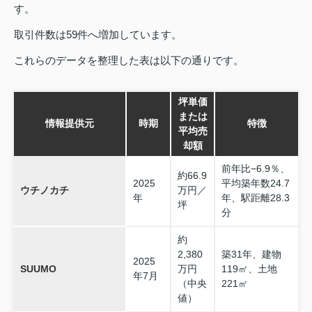
す。
取引件数は59件へ増加しています。
これらのデータを整理した表は以下の通りです。
坪単価
または
情報提供元
時期
特徴
平均売
却額
前年比−6.9％、
約66.9
2025
平均築年数24.7
ウチノカチ
万円／
年
年、駅距離28.3
坪
分
約
2,380
築31年、建物
2025
SUUMO
万円
119㎡、土地
年7月
（中央
221㎡
値）