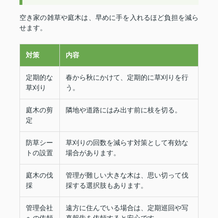
空き家の雑草や庭木は、早めに手を入れるほど負担を減ら
せます。
対策
内容
定期的な
春から秋にかけて、定期的に草刈りを行
草刈り
う。
庭木の剪
隣地や道路にはみ出す前に枝を切る。
定
防草シー
草刈りの回数を減らす対策として有効な
トの設置
場合があります。
庭木の伐
管理が難しい大きな木は、思い切って伐
採
採する選択肢もあります。
管理会社
遠方に住んでいる場合は、定期巡回や写
への依頼
真報告を依頼すると安心です。