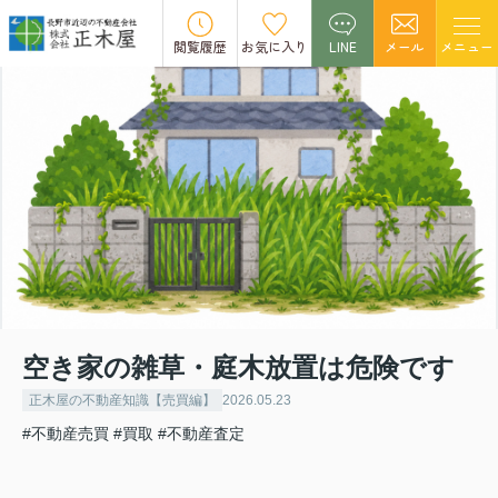
閲覧履歴
お気に入り
LINE
メール
メニュー
空き家の雑草・庭木放置は危険です
正木屋の不動産知識【売買編】
2026.05.23
#不動産売買
#買取
#不動産査定