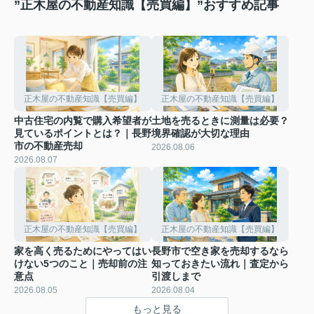
”正木屋の不動産知識【売買編】”おすすめ記事
正木屋の不動産知識【売買編】
正木屋の不動産知識【売買編】
中古住宅の内覧で購入希望者が
土地を売るときに測量は必要？
見ているポイントとは？｜長野
境界確認が大切な理由
市の不動産売却
2026.08.06
2026.08.07
正木屋の不動産知識【売買編】
正木屋の不動産知識【売買編】
家を高く売るためにやってはい
長野市で空き家を売却するなら
けない5つのこと｜売却前の注
知っておきたい流れ｜査定から
意点
引渡しまで
2026.08.05
2026.08.04
もっと見る