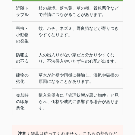
近隣ト
枝の越境、落ち葉、草の種、景観悪化など
ラブル
で苦情につながることがあります。
害虫・
蚊、ハチ、ネズミ、野良猫などが寄りつき
小動物
やすくなります。
の発生
防犯面
人の出入りがない家だと分かりやすくな
の不安
り、不法侵入やいたずらの心配が出ます。
建物の
草木が外壁や雨樋に接触し、湿気や破損の
劣化
原因になることがあります。
売却時
購入希望者に「管理状態が悪い物件」と見
の印象
られ、価格や成約に影響する場合がありま
悪化
す。
注意：
雑草は待ってくれません。こちらの都合など