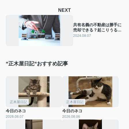
NEXT
共有名義の不動産は勝手に
売却できる？起こりうるト
ラブルと対処法を解説
2024.08.07
”正木屋日記”おすすめ記事
正木屋日記
正木屋日記
今日のネコ
今日のネコ
2026.08.07
2026.08.06