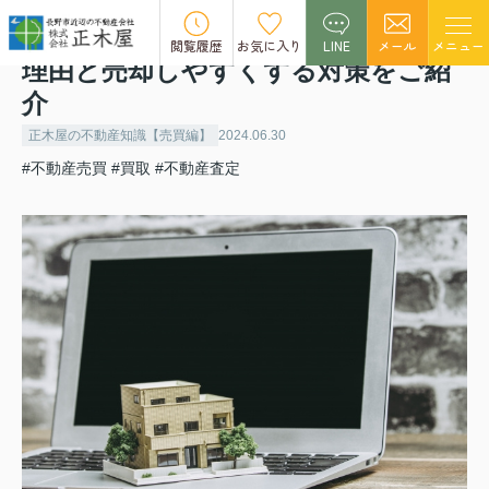
一戸建ての売却は難しい？売れない
閲覧履歴
お気に入り
LINE
メール
メニュー
理由と売却しやすくする対策をご紹
介
正木屋の不動産知識【売買編】
2024.06.30
#不動産売買
#買取
#不動産査定