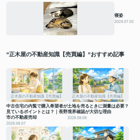
寝姿
2024.07.02
”正木屋の不動産知識【売買編】”おすすめ記事
正木屋の不動産知識【売買編】
正木屋の不動産知識【売買編】
中古住宅の内覧で購入希望者が
土地を売るときに測量は必要？
見ているポイントとは？｜長野
境界確認が大切な理由
市の不動産売却
2026.08.06
2026.08.07