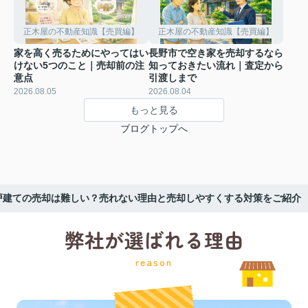
正木屋の不動産知識【売買編】
正木屋の不動産知識【売買編】
家を高く売るためにやってはい
長野市で空き家を売却するなら
けない5つのこと｜売却前の注
知っておきたい流れ｜査定から
意点
引渡しまで
2026.08.05
2026.08.04
もっと見る
ブログトップへ
戸建ての売却は難しい？売れない理由と売却しやすくする対策をご紹介
弊社が選ばれる理由
reason