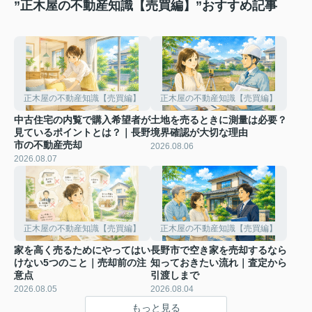
”正木屋の不動産知識【売買編】”おすすめ記事
正木屋の不動産知識【売買編】
正木屋の不動産知識【売買編】
中古住宅の内覧で購入希望者が
土地を売るときに測量は必要？
見ているポイントとは？｜長野
境界確認が大切な理由
市の不動産売却
2026.08.06
2026.08.07
正木屋の不動産知識【売買編】
正木屋の不動産知識【売買編】
家を高く売るためにやってはい
長野市で空き家を売却するなら
けない5つのこと｜売却前の注
知っておきたい流れ｜査定から
意点
引渡しまで
2026.08.05
2026.08.04
もっと見る