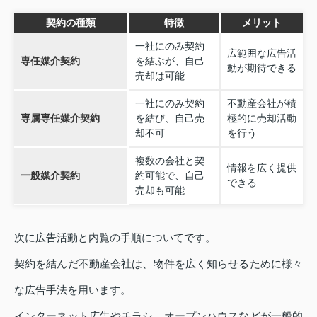
契約の種類
特徴
メリット
一社にのみ契約
広範囲な広告活
専任媒介契約
を結ぶが、自己
動が期待できる
売却は可能
一社にのみ契約
不動産会社が積
専属専任媒介契約
を結び、自己売
極的に売却活動
却不可
を行う
複数の会社と契
情報を広く提供
一般媒介契約
約可能で、自己
できる
売却も可能
次に広告活動と内覧の手順についてです。
契約を結んだ不動産会社は、物件を広く知らせるために様々
な広告手法を用います。
インターネット広告やチラシ、オープンハウスなどが一般的