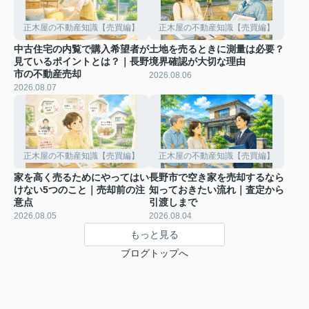
正木屋の不動産知識【売買編】
正木屋の不動産知識【売買編】
中古住宅の内覧で購入希望者が
土地を売るときに測量は必要？
見ているポイントとは？｜長野
境界確認が大切な理由
市の不動産売却
2026.08.06
2026.08.07
正木屋の不動産知識【売買編】
正木屋の不動産知識【売買編】
家を高く売るためにやってはい
長野市で空き家を売却するなら
けない5つのこと｜売却前の注
知っておきたい流れ｜査定から
意点
引渡しまで
2026.08.05
2026.08.04
もっと見る
ブログトップへ