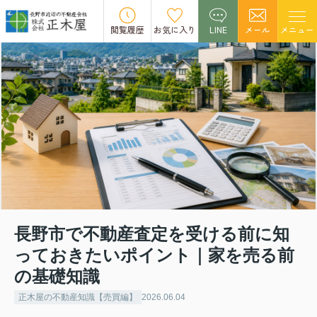
閲覧履歴
お気に入り
LINE
メール
メニュー
長野市で不動産査定を受ける前に知
っておきたいポイント｜家を売る前
の基礎知識
正木屋の不動産知識【売買編】
2026.06.04