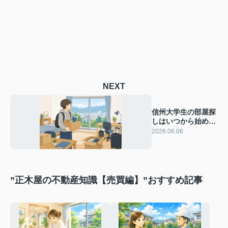
NEXT
信州大学生の部屋探
しはいつから始め
る？2年生以降の住
2026.06.06
み替え時期を解説
”正木屋の不動産知識【売買編】”おすすめ記事