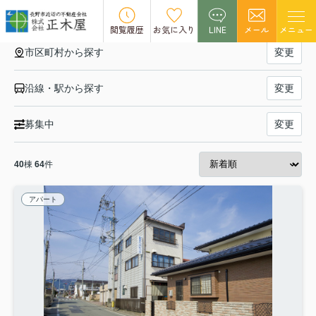
【賃貸】「都市ガス」の一覧
閲覧履歴
お気に入り
LINE
メール
メニュー
市区町村から探す
変更
沿線・駅から探す
変更
募集中
変更
40
棟
64
件
アパート