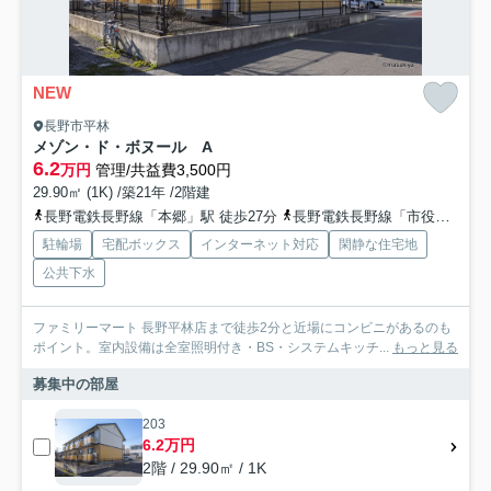
NEW
長野市平林
メゾン・ド・ボヌール A
6.2
万円
管理/共益費3,500円
29.90㎡ (1K) /築21年 /2階建
長野電鉄長野線「本郷」駅 徒歩27分
長野電鉄長野線「市役所前」駅 徒歩30分
駐輪場
宅配ボックス
インターネット対応
閑静な住宅地
公共下水
ファミリーマート 長野平林店まで徒歩2分と近場にコンビニがあるのも
ポイント。室内設備は全室照明付き・BS・システムキッチ...
もっと見る
募集中の部屋
203
6.2万円
2階 / 29.90㎡ / 1K