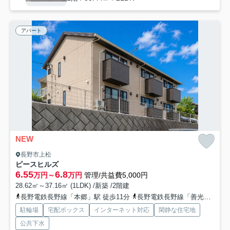
アパート
NEW
長野市上松
ピースヒルズ
6.55
6.8
万円～
万円
管理/共益費5,000円
28.62㎡～37.16㎡ (1LDK) /新築 /2階建
長野電鉄長野線「本郷」駅 徒歩11分
長野電鉄長野線「善光寺下」駅 徒歩15分
駐輪場
宅配ボックス
インターネット対応
閑静な住宅地
公共下水