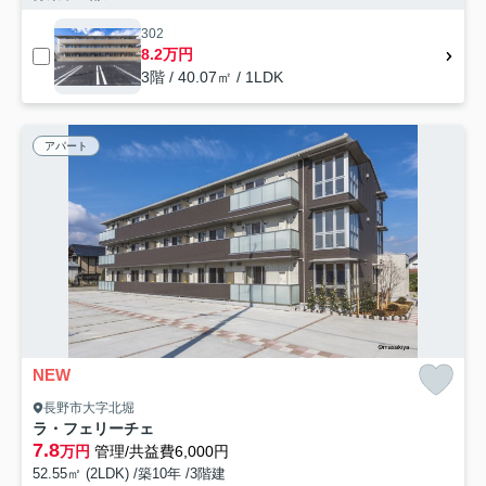
302
8.2万円
3階 / 40.07㎡ / 1LDK
アパート
NEW
長野市大字北堀
ラ・フェリーチェ
7.8
万円
管理/共益費6,000円
52.55㎡ (2LDK) /築10年 /3階建