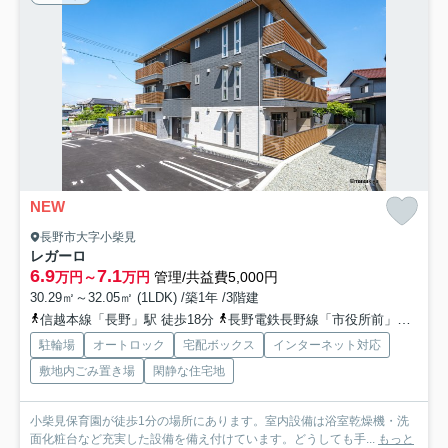
NEW
長野市大字小柴見
レガーロ
6.9
7.1
万円～
万円
管理/共益費5,000円
30.29㎡～32.05㎡ (1LDK) /築1年 /3階建
信越本線「長野」駅 徒歩18分
長野電鉄長野線「市役所前」駅 徒歩26分
駐輪場
オートロック
宅配ボックス
インターネット対応
敷地内ごみ置き場
閑静な住宅地
小柴見保育園が徒歩1分の場所にあります。室内設備は浴室乾燥機・洗
面化粧台など充実した設備を備え付けています。どうしても手...
もっと