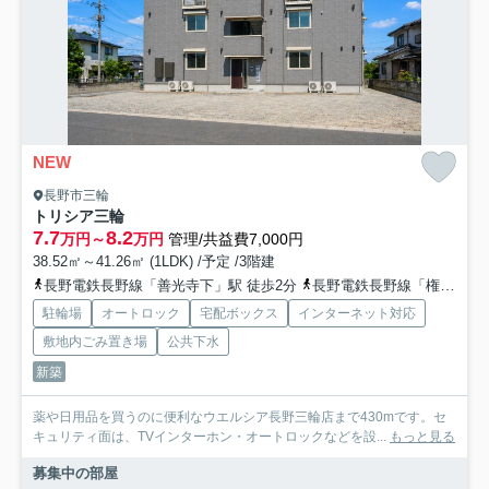
NEW
長野市三輪
トリシア三輪
7.7
8.2
万円～
万円
管理/共益費7,000円
38.52㎡～41.26㎡ (1LDK) /予定 /3階建
長野電鉄長野線「善光寺下」駅 徒歩2分
長野電鉄長野線「権堂」駅 徒歩10分
駐輪場
オートロック
宅配ボックス
インターネット対応
敷地内ごみ置き場
公共下水
新築
薬や日用品を買うのに便利なウエルシア長野三輪店まで430mです。セ
キュリティ面は、TVインターホン・オートロックなどを設...
もっと見る
募集中の部屋