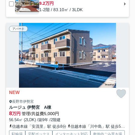
9.2万円
1-2階 / 83.10㎡ / 3LDK
アパート
NEW
長野市伊勢宮
ルージュ 伊勢宮 A棟
8
万円
管理/共益費5,000円
56.54㎡ (2LDK) /築9年 /2階建
信越本線「安茂里」駅 徒歩8分
信越本線「川中島」駅 徒歩54分
信
駐輪場
宅配ボックス
インターネット対応
敷地内ごみ置き場