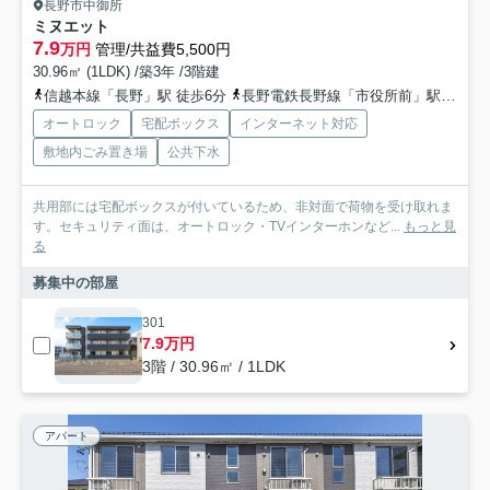
長野市中御所
ミヌエット
7.9
万円
管理/共益費5,500円
30.96㎡ (1LDK) /築3年 /3階建
信越本線「長野」駅 徒歩6分
長野電鉄長野線「市役所前」駅 徒歩18分
オートロック
宅配ボックス
インターネット対応
敷地内ごみ置き場
公共下水
共用部には宅配ボックスが付いているため、非対面で荷物を受け取れま
す。セキュリティ面は、オートロック・TVインターホンなど...
もっと見
る
募集中の部屋
301
7.9万円
3階 / 30.96㎡ / 1LDK
アパート