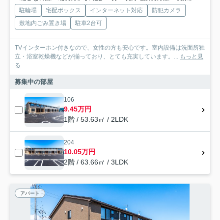
駐輪場
宅配ボックス
インターネット対応
防犯カメラ
敷地内ごみ置き場
駐車2台可
TVインターホン付きなので、女性の方も安心です。室内設備は洗面所独
立・浴室乾燥機などが揃っており、とても充実しています。...
もっと見
る
募集中の部屋
106
9.45万円
1階 / 53.63㎡ / 2LDK
204
10.05万円
2階 / 63.66㎡ / 3LDK
アパート