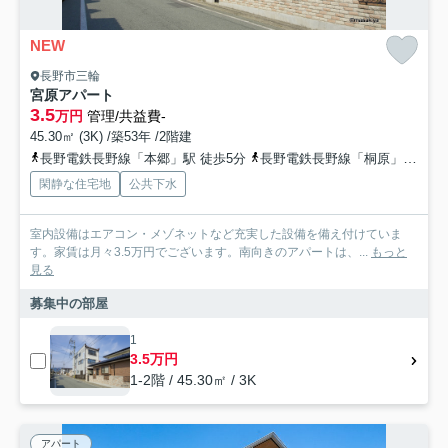
NEW
長野市三輪
宮原アパート
3.5
万円
管理/共益費-
45.30㎡ (3K) /築53年 /2階建
長野電鉄長野線「本郷」駅 徒歩5分
長野電鉄長野線「桐原」駅 徒歩12分
閑静な住宅地
公共下水
室内設備はエアコン・メゾネットなど充実した設備を備え付けていま
す。家賃は月々3.5万円でございます。南向きのアパートは、...
もっと
見る
募集中の部屋
1
3.5万円
1-2階 / 45.30㎡ / 3K
アパート