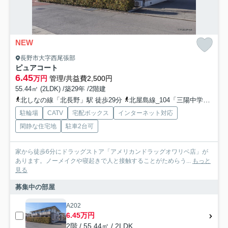
NEW
長野市大字西尾張部
ピュアコート
6.45
万円
管理/共益費2,500円
55.44㎡ (2LDK) /築29年 /2階建
北しなの線「北長野」駅 徒歩29分
北屋島線_104「三陽中学校入口」バス停下車 徒歩4分
駐輪場
CATV
宅配ボックス
インターネット対応
閑静な住宅地
駐車2台可
家から徒歩6分にドラッグストア「アメリカンドラッグオワリベ店」が
あります。ノーメイクや寝起きで人と接触することがためらう...
もっと
見る
募集中の部屋
A202
6.45万円
2階 / 55.44㎡ / 2LDK