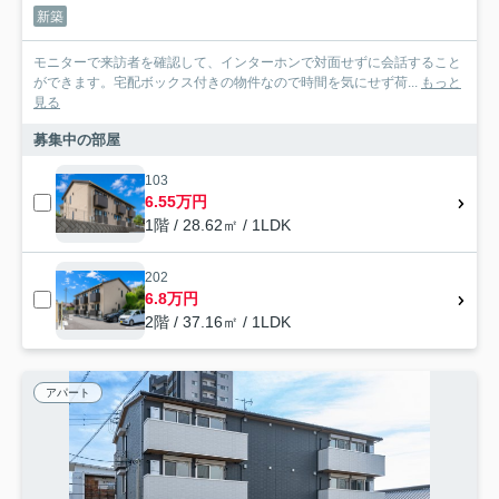
新築
モニターで来訪者を確認して、インターホンで対面せずに会話すること
ができます。宅配ボックス付きの物件なので時間を気にせず荷...
もっと
見る
募集中の部屋
103
6.55万円
1階 / 28.62㎡ / 1LDK
202
6.8万円
2階 / 37.16㎡ / 1LDK
アパート