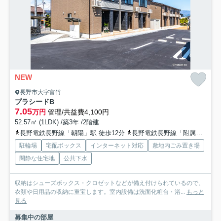
NEW
長野市大字富竹
プラシードB
7.05
万円
管理/共益費4,100円
52.57㎡ (1LDK) /築3年 /2階建
長野電鉄長野線「朝陽」駅 徒歩12分
長野電鉄長野線「附属中学前」駅 徒歩19分
駐輪場
宅配ボックス
インターネット対応
敷地内ごみ置き場
閑静な住宅地
公共下水
収納はシューズボックス・クロゼットなどが備え付けられているので、
衣類や日用品の収納に重宝します。室内設備は洗面化粧台・浴...
もっと
見る
募集中の部屋