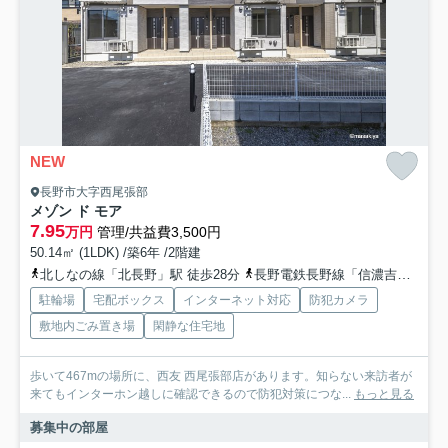
NEW
長野市大字西尾張部
メゾン ド モア
7.95
万円
管理/共益費3,500円
50.14㎡ (1LDK) /築6年 /2階建
北しなの線「北長野」駅 徒歩28分
長野電鉄長野線「信濃吉田」駅 徒歩33分
駐輪場
宅配ボックス
インターネット対応
防犯カメラ
敷地内ごみ置き場
閑静な住宅地
歩いて467mの場所に、西友 西尾張部店があります。知らない来訪者が
来てもインターホン越しに確認できるので防犯対策につな...
もっと見る
募集中の部屋