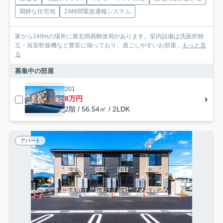
閑静な住宅地
24時間緊急通報システム
家から249mの場所に犀北簡易郵便局があります。室内設備は洗面所独
立・浴室乾燥機など豊富に揃っており、過ごしやすいお部屋...
もっと見
る
募集中の部屋
201
8万円
2階 / 56.54㎡ / 2LDK
アパート