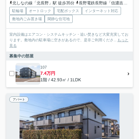
北しなの線「北長野」駅 徒歩35分
長野電鉄長野線「信濃吉田」駅 徒歩36分
駐輪場
オートロック
宅配ボックス
インターネット対応
敷地内ごみ置き場
閑静な住宅地
室内設備はエアコン・システムキッチン・追い焚きなど大変充実してお
ります。敷地内の駐車場に空きがあるので、是非ご利用くださ...
もっと
見る
募集中の部屋
107
7.4万円
1階 / 42.93㎡ / 1LDK
アパート