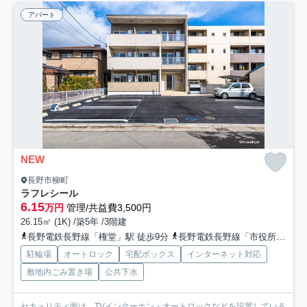
アパート
NEW
長野市柳町
ラフレシール
6.15
万円
管理/共益費3,500円
26.15㎡ (1K) /築5年 /3階建
長野電鉄長野線「権堂」駅 徒歩9分
長野電鉄長野線「市役所前」駅 徒歩12分
駐輪場
オートロック
宅配ボックス
インターネット対応
敷地内ごみ置き場
公共下水
セキュリティ面は、TVインターホン・オートロックなどを設置している