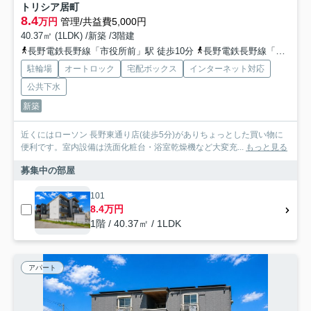
トリシア居町
8.4
万円
管理/共益費5,000円
40.37㎡ (1LDK) /新築 /3階建
長野電鉄長野線「市役所前」駅 徒歩10分
長野電鉄長野線「権堂」駅 徒歩16分
駐輪場
オートロック
宅配ボックス
インターネット対応
公共下水
新築
近くにはローソン 長野東通り店(徒歩5分)がありちょっとした買い物に
便利です。室内設備は洗面化粧台・浴室乾燥機など大変充...
もっと見る
募集中の部屋
101
8.4万円
1階 / 40.37㎡ / 1LDK
アパート