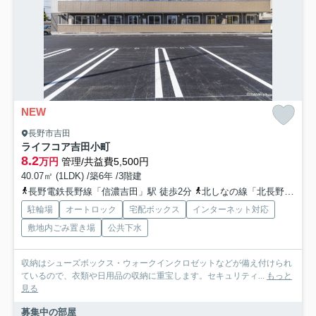
NEW
長野市吉田
ライフコア吉田小町
8.2
万円
管理/共益費5,500円
40.07㎡ (1LDK) /築6年 /3階建
長野電鉄長野線「信濃吉田」駅 徒歩2分
北しなの線「北長野」駅 徒歩6分
駐輪場
オートロック
宅配ボックス
インターネット対応
敷地内ごみ置き場
公共下水
収納はシューズボックス・ウォークインクロゼットなどが備え付けられ
ているので、衣類や日用品の収納に重宝します。セキュリティ...
もっと
見る
募集中の部屋