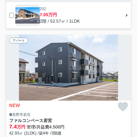
202
7.05万円
2階 / 52.57㎡ / 1LDK
アパート
NEW
長野市若宮
ファルコンベース若宮
7.4
万円
管理/共益費4,500円
42.93㎡ (1LDK) /築4年 /3階建