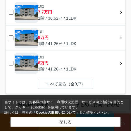
102
7.7万円
1階 / 38.52㎡ / 1LDK
101
8万円
1階 / 41.26㎡ / 1LDK
103
8万円
1階 / 41.26㎡ / 1LDK
すべて見る（全9戸）
当サイトでは、お客様の当サイト利用状況把握、サービス向上検討を目的と
検索条件を変更
まとめてお問い合わせ
アパート
して、クッキー（Cookie）を使用しています。
詳しくは、当社の
「Cookieの取扱いについて」
をご確認ください。
借りたい
買いたい
来店予約
閉じる