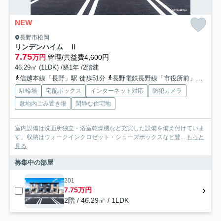
NEW
長野市松岡
リンデンハイム Ⅱ
7.75
万円
管理/共益費4,600円
46.29㎡ (1LDK) /築1年 /2階建
信越本線「長野」駅 徒歩51分
長野電鉄長野線「市役所前」駅 徒歩54分
駐輪場
宅配ボックス
インターネット対応
防犯カメラ
敷地内ごみ置き場
閑静な住宅地
室内設備は洗面所独立・浴室乾燥機など充実した設備を備え付けていま
す。収納はウォークインクロゼット・シューズボックスなど豊...
もっと
見る
募集中の部屋
201
7.75万円
2階 / 46.29㎡ / 1LDK