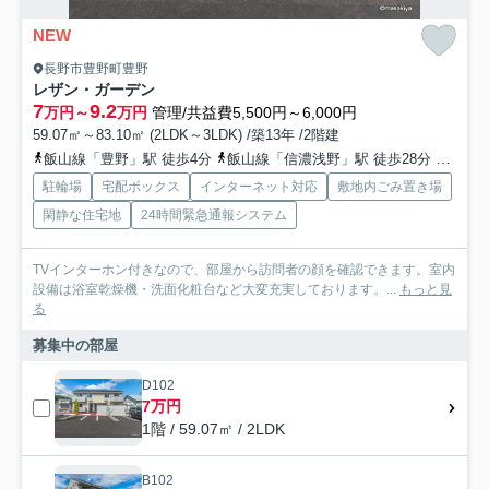
NEW
長野市豊野町豊野
レザン・ガーデン
7
9.2
万円～
万円
管理/共益費5,500円～6,000円
59.07㎡～83.10㎡ (2LDK～3LDK) /築13年 /2階建
飯山線「豊野」駅 徒歩4分
飯山線「信濃浅野」駅 徒歩28分
飯山線
駐輪場
宅配ボックス
インターネット対応
敷地内ごみ置き場
閑静な住宅地
24時間緊急通報システム
TVインターホン付きなので、部屋から訪問者の顔を確認できます。室内
設備は浴室乾燥機・洗面化粧台など大変充実しております。...
もっと見
る
募集中の部屋
D102
7万円
1階 / 59.07㎡ / 2LDK
B102