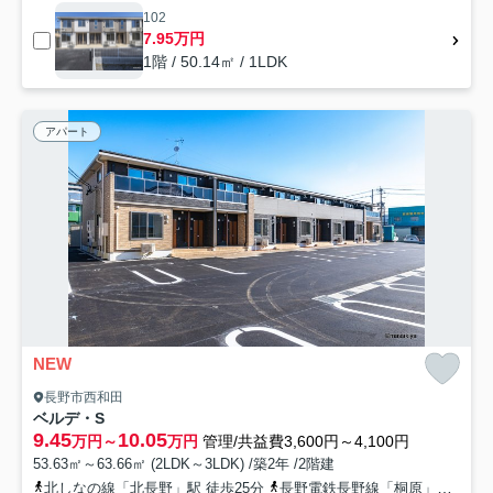
102
7.95万円
1階 / 50.14㎡ / 1LDK
アパート
NEW
長野市西和田
ベルデ・S
9.45
10.05
万円～
万円
管理/共益費3,600円～4,100円
53.63㎡～63.66㎡ (2LDK～3LDK) /築2年 /2階建
北しなの線「北長野」駅 徒歩25分
長野電鉄長野線「桐原」駅 徒歩28分