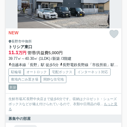
NEW
長野市中御所
トリシア東口
11.1
万円
管理/共益費5,000円
39.77㎡～40.30㎡ (1LDK) /新築 /3階建
信越本線「長野」駅 徒歩5分
長野電鉄長野線「市役所前」駅 徒歩16分
駐輪場
オートロック
宅配ボックス
インターネット対応
敷地内ごみ置き場
閑静な住宅地
新築
生鮮市場JC長野中央店まで徒歩6分です。収納はクロゼット・シューズ
ボックスなどが備え付けられているので、衣類や日用品の収...
もっと見
る
募集中の部屋