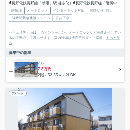
長野電鉄長野線「朝陽」駅 徒歩5分
長野電鉄長野線「附属中学前」駅 徒歩15分
駐輪場
オートロック
インターネット対応
閑静な住宅地
24時間緊急通報システム
公共下水
セキュリティ面は、TVインターホン・オートロックなどを備え付けてい
るので安心して暮らせます。室内設備は洗面所独立・浴室乾...
もっと見
る
募集中の部屋
205
7.8万円
2階 / 52.55㎡ / 2LDK
アパート