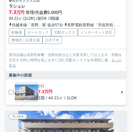
長野市大字大豆島
ラシュレ
7.3
万円
管理/共益費5,000円
44.21㎡ (1LDK) /築5年 /3階建
信越本線「長野」駅 徒歩57分
長野電鉄長野線「市役所前」駅 徒歩60分
駐輪場
オートロック
宅配ボックス
インターネット対応
敷地内ごみ置き場
公共下水
室内設備は浴室乾燥機・洗面化粧台など大変充実しております。荷物を
注文する時に時間を気にせずに済む宅配ボックスを共用部に備...
もっと
見る
募集中の部屋
101
7.3万円
1階 / 44.21㎡ / 1LDK
アパート