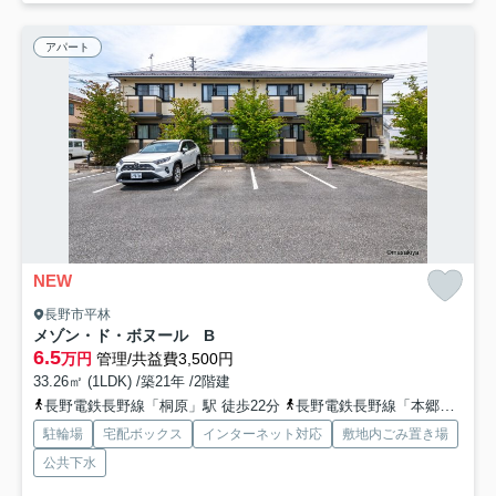
アパート
NEW
長野市平林
メゾン・ド・ボヌール B
6.5
万円
管理/共益費3,500円
33.26㎡ (1LDK) /築21年 /2階建
長野電鉄長野線「桐原」駅 徒歩22分
長野電鉄長野線「本郷」駅 徒歩26分
駐輪場
宅配ボックス
インターネット対応
敷地内ごみ置き場
公共下水