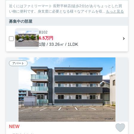
近くにはファミリーマート 長野平林店(徒歩2分)がありちょっとした買
い物に便利です。身支度に必要となる様々なアイテムを収...
もっと見る
募集中の部屋
B102
6.5万円
1階 / 33.26㎡ / 1LDK
アパート
NEW