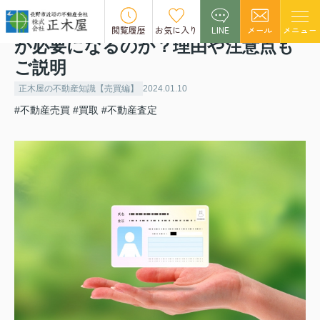
どうして不動産売却でマイナンバー
閲覧履歴
お気に入り
LINE
メール
メニュー
が必要になるのか？理由や注意点も
ご説明
正木屋の不動産知識【売買編】
2024.01.10
#不動産売買
#買取
#不動産査定