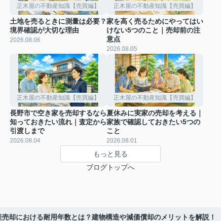
正木屋の不動産知識【売買編】
正木屋の不動産知識【売買編】
土地を売るときに測量は必要？
家を高く売るためにやってはい
境界確認が大切な理由
けない5つのこと｜売却前の注
意点
2026.08.06
2026.08.05
正木屋の不動産知識【売買編】
正木屋の不動産知識【売買編】
長野市で空き家を売却するなら
夏休みに実家の売却を考える｜
知っておきたい流れ｜査定から
家族で確認しておきたい5つの
引渡しまで
こと
2026.08.04
2026.08.01
もっと見る
ブログトップへ
産売却における耐用年数とは？建物構造や減価償却のメリットを解説！