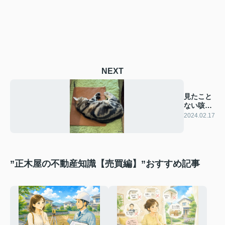
NEXT
見たこと
ない咳止
めのお薬
2024.02.17
”正木屋の不動産知識【売買編】”おすすめ記事