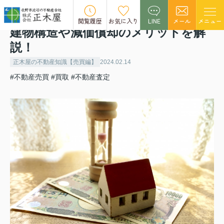
不動産売却における耐用年数とは？
閲覧履歴
お気に入り
LINE
メール
メニュー
建物構造や減価償却のメリットを解
説！
正木屋の不動産知識【売買編】
2024.02.14
#不動産売買
#買取
#不動産査定