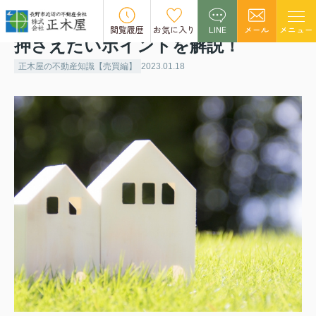
二世帯住宅の売却は難しい？事前に
閲覧履歴
お気に入り
LINE
メール
メニュー
押さえたいポイントを解説！
正木屋の不動産知識【売買編】
2023.01.18