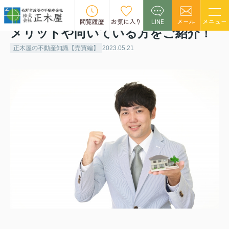
不動産売却における即時買取とは？
閲覧履歴
お気に入り
LINE
メール
メニュー
メリットや向いている方をご紹介！
正木屋の不動産知識【売買編】
2023.05.21