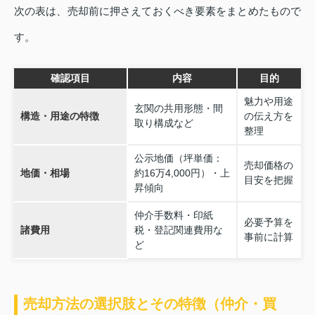
次の表は、売却前に押さえておくべき要素をまとめたもので
す。
確認項目
内容
目的
魅力や用途
玄関の共用形態・間
構造・用途の特徴
の伝え方を
取り構成など
整理
公示地価（坪単価：
売却価格の
地価・相場
約16万4,000円）・上
目安を把握
昇傾向
仲介手数料・印紙
必要予算を
諸費用
税・登記関連費用な
事前に計算
ど
売却方法の選択肢とその特徴（仲介・買