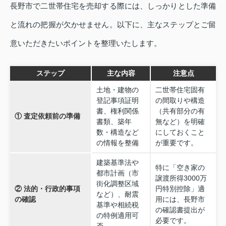
長野市で二世帯住宅を売却する際には、しっかりとした準備
と流れの把握が欠かせません。以下に、主なステップとご留
意いただきたいポイントを整理いたします。
ステップ
主な内容
注意点
土地・建物の
二世帯住宅固有
登記事項証明
の間取りや構造
書、権利関係
（共有部分の有
① 査定依頼前の準備
書類、築年
無など）を明確
数・構造など
にしておくこと
の情報を整備
が重要です。
建築基準法や
特に「空き家の
都市計画（市
譲渡所得3000万
街化調整区域
② 法的・行政的事項
円特別控除」適
など）、耐震
の確認
用には、長野市
基準や相続税
の確認書提出が
の特例適用可
必要です。