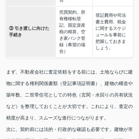
否
売買契約、所
登記費用や司法
有権移転登
書士費用、税金
記、固定資産
③ 引き渡しに向けた
に関するスケジ
税の精算、空
手続き
ュールを事前に
き家バンク登
把握しておきま
録（希望の場
しょう。
合）
まず、不動産会社に査定依頼をする前には、土地ならびに建
物に関する権利関係書類（登記事項証明書）、建物の構造や
築年数、二世帯住宅としての特色（玄関・水回りの共有状況
など）を整理しておくことが大切です。これにより、査定の
精度が高まり、スムーズな進行につながります。
次に、契約前には法的・行政的な確認も必要です。建物が市