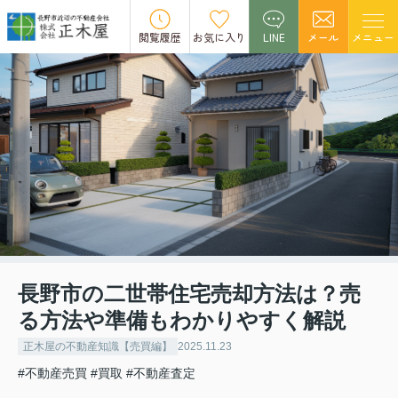
閲覧履歴
お気に入り
LINE
メール
メニュー
長野市の二世帯住宅売却方法は？売
る方法や準備もわかりやすく解説
正木屋の不動産知識【売買編】
2025.11.23
#不動産売買
#買取
#不動産査定