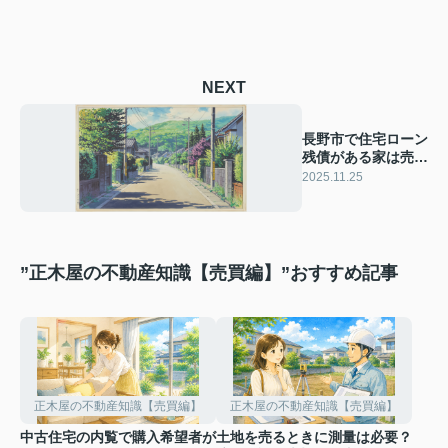
NEXT
長野市で住宅ローン
残債がある家は売却
できる？進め方と注
2025.11.25
意点を解説
”正木屋の不動産知識【売買編】”おすすめ記事
正木屋の不動産知識【売買編】
正木屋の不動産知識【売買編】
中古住宅の内覧で購入希望者が
土地を売るときに測量は必要？