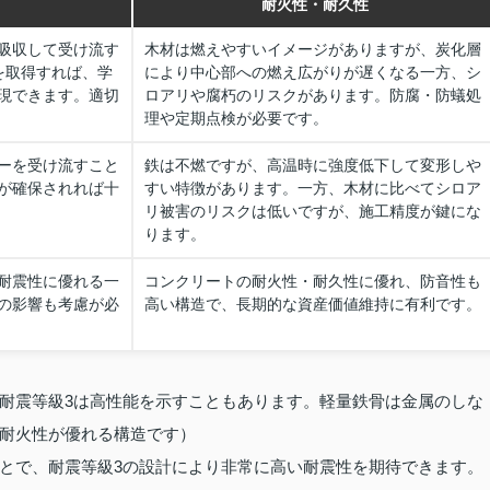
耐火性・耐久性
吸収して受け流す
木材は燃えやすいイメージがありますが、炭化層
を取得すれば、学
により中心部への燃え広がりが遅くなる一方、シ
現できます。適切
ロアリや腐朽のリスクがあります。防腐・防蟻処
理や定期点検が必要です。
ーを受け流すこと
鉄は不燃ですが、高温時に強度低下して変形しや
が確保されれば十
すい特徴があります。一方、木材に比べてシロア
リ被害のリスクは低いですが、施工精度が鍵にな
ります。
耐震性に優れる一
コンクリートの耐火性・耐久性に優れ、防音性も
の影響も考慮が必
高い構造で、長期的な資産価値維持に有利です。
耐震等級3は高性能を示すこともあります。軽量鉄骨は金属のしな
耐火性が優れる構造です）
とで、耐震等級3の設計により非常に高い耐震性を期待できます。