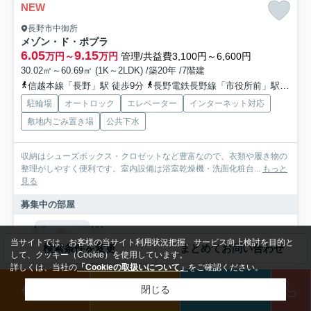
NEW
長野市中御所
メゾン・ド・ポプラ
6.05
9.15
万円～
万円
管理/共益費3,100円～6,600円
30.02㎡～60.69㎡ (1K～2LDK) /築20年 /7階建
信越本線「長野」駅 徒歩9分
長野電鉄長野線「市役所前」駅 徒歩16分
駐輪場
オートロック
エレベーター
インターネット対応
敷地内ごみ置き場
公共下水
収納はシューズボックス・クロゼットなど豊富なので、衣類や履き物の
整理がしやすく便利です。室内設備は浴室乾燥機・洗面化粧台...
もっと
見る
募集中の部屋
101
6.05万円
当サイトでは、お客様の当サイト利用状況把握、サービス向上検討を目的と
検索条件を変更
まとめてお問い合わせ
して、クッキー（Cookie）を使用しています。
1階 / 30.02㎡ / 1K
詳しくは、当社の
「Cookieの取扱いについて」
をご確認ください。
借りたい
買いたい
来店予約
閉じる
601
9.15万円