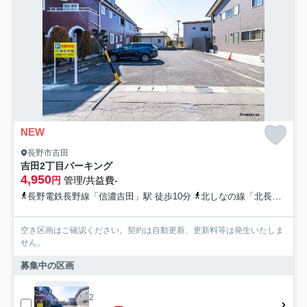
NEW
長野市吉田
吉田2丁目パーキング
4,950
円
管理/共益費-
長野電鉄長野線「信濃吉田」駅 徒歩10分
北しなの線「北長野」駅 徒歩11分
空き区画はご確認ください。契約は自動更新、更新料等は発生いたしま
せん。
募集中の区画
2