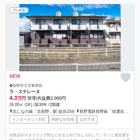
アパート
NEW
長野市大字東和田
ラ・ステレーヌ
4.3
万円
管理/共益費2,000円
26.00㎡ (1K) /築30年 /2階建
北しなの線「北長野」駅 徒歩23分
長野電鉄長野線「信濃吉田」駅 徒歩24分
インターネット対応
閑静な住宅地
公共下水
化粧品やスタイリング剤などをまとめて出し入れして、サッと身支度を