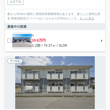
公共下水
家から363mの場所に尾張部簡易郵便局があります。暮らしに便利な西
友 西尾張部店(スーパー)がこちらから376mのところ...
もっと見る
募集中の部屋
A
10.6万円
1-2階 / 79.37㎡ / 3LDK
アパート