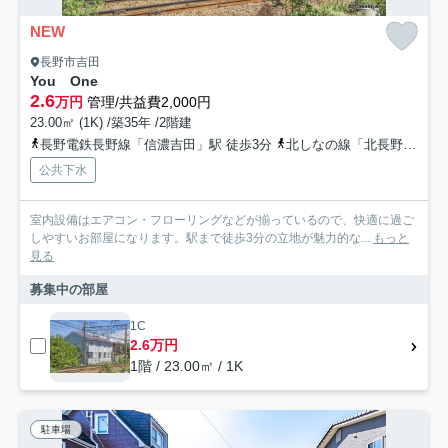
NEW
長野市吉田
You One
2.6
万円
管理/共益費2,000円
23.00㎡ (1K) /築35年 /2階建
長野電鉄長野線「信濃吉田」駅 徒歩3分
北しなの線「北長野」駅 徒歩6分
公共下水
室内設備はエアコン・フローリングなどが揃っているので、快適に過ご
しやすいお部屋になります。駅まで徒歩3分の立地が魅力的な...
もっと
見る
募集中の部屋
1C
2.6万円
1階 / 23.00㎡ / 1K
駐車場