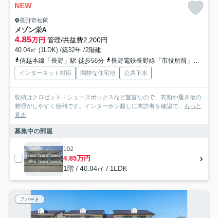
NEW
長野市松岡
メゾン栄A
4.85
万円
管理/共益費2,200円
40.04㎡ (1LDK) /築32年 /2階建
信越本線「長野」駅 徒歩56分
長野電鉄長野線「市役所前」駅 徒歩59分
インターネット対応
閑静な住宅地
公共下水
収納はクロゼット・シューズボックスなど豊富なので、衣類や履き物の
整理がしやすく便利です。インターホン越しに来訪者を確認で...
もっと
見る
募集中の部屋
102
4.85万円
1階 / 40.04㎡ / 1LDK
アパート