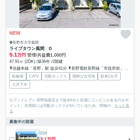
NEW
長野市大字風間
ライブタウン風間 D
5.1
万円
管理/共益費1,000円
47.91㎡ (2DK) /築36年 /2階建
信越本線「長野」駅 徒歩41分
長野電鉄長野線「市役所前」駅 徒歩43分
駐輪場
CATV
宅配ボックス
閑静な住宅地
駐車2台可
公共下水
セブンイレブン 長野稲葉店まで徒歩6分と近場にコンビニがあるのもポ
イント。共用部には宅配ボックスが付いているため、荷物の...
もっと見
る
募集中の部屋
210
5.1万円