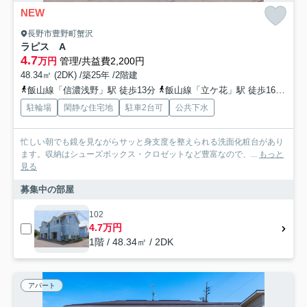
NEW
長野市豊野町蟹沢
ラピス A
4.7
万円
管理/共益費2,200円
48.34㎡ (2DK) /築25年 /2階建
飯山線「信濃浅野」駅 徒歩13分
飯山線「立ケ花」駅 徒歩16分
長
駐輪場
閑静な住宅地
駐車2台可
公共下水
忙しい朝でも鏡を見ながらサッと身支度を整えられる洗面化粧台があり
ます。収納はシューズボックス・クロゼットなど豊富なので、...
もっと
見る
募集中の部屋
102
4.7万円
1階 / 48.34㎡ / 2DK
アパート