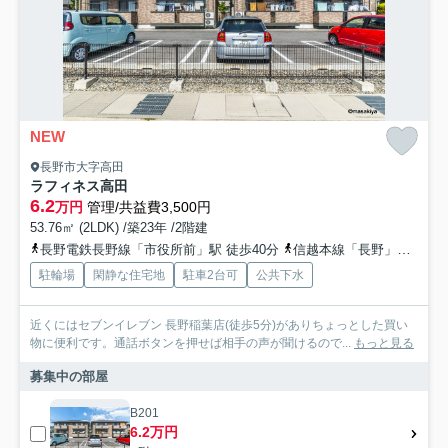
NEW
長野市大字高田
ラフィネス高田
6.2
万円
管理/共益費3,500円
53.76㎡ (2LDK) /築23年 /2階建
長野電鉄長野線「市役所前」駅 徒歩40分
信越本線「長野」駅 徒歩37分
駐輪場
閑静な住宅地
駐車2台可
公共下水
近くにはセブンイレブン 長野稲葉店(徒歩5分)がありちょっとした買い
物に便利です。通話ボタンを押せば相手の声が聞けるので...
もっと見る
募集中の部屋
B201
6.2万円