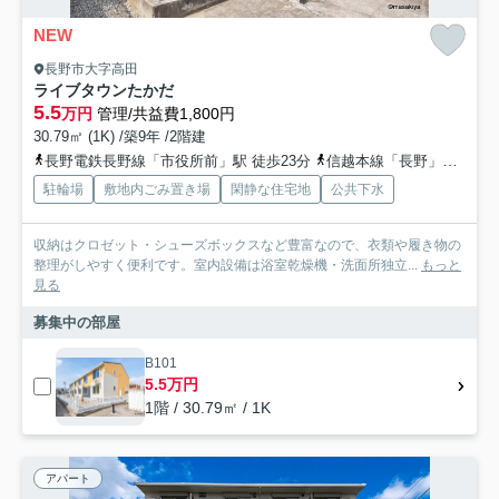
NEW
長野市大字高田
ライブタウンたかだ
5.5
万円
管理/共益費1,800円
30.79㎡ (1K) /築9年 /2階建
長野電鉄長野線「市役所前」駅 徒歩23分
信越本線「長野」駅 徒歩26分
駐輪場
敷地内ごみ置き場
閑静な住宅地
公共下水
収納はクロゼット・シューズボックスなど豊富なので、衣類や履き物の
整理がしやすく便利です。室内設備は浴室乾燥機・洗面所独立...
もっと
見る
募集中の部屋
B101
5.5万円
1階 / 30.79㎡ / 1K
アパート