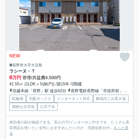
NEW
長野市大字大豆島
ラシーヌ・Ｔ
6
万円
管理/共益費4,500円
41.55㎡ (1LDK＋S(納戸)) /築15年 /2階建
信越本線「長野」駅 徒歩62分
長野電鉄長野線「市役所前」駅 徒歩65分
駐輪場
宅配ボックス
インターネット対応
敷地内ごみ置き場
閑静な住宅地
公共下水
来訪者の顔が確認できる、安心のTVインターホン付きです。たくさん美
容用品を使いたい女性におすすめしたいのが、洗面化粧台付...
もっと見
る