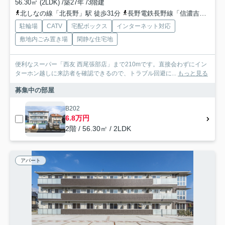
56.30㎡ (2LDK) /築27年 /3階建
北しなの線「北長野」駅 徒歩31分
長野電鉄長野線「信濃吉田」駅 徒歩33分
駐輪場
CATV
宅配ボックス
インターネット対応
敷地内ごみ置き場
閑静な住宅地
便利なスーパー「西友 西尾張部店」まで210mです。直接会わずにイン
ターホン越しに来訪者を確認できるので、トラブル回避に...
もっと見る
募集中の部屋
B202
6.8万円
2階 / 56.30㎡ / 2LDK
アパート