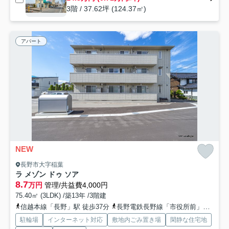
3階 / 37.62坪 (124.37㎡)
アパート
NEW
長野市大字稲葉
ラ メゾン ドゥ ソア
8.7
万円
管理/共益費4,000円
75.40㎡ (3LDK) /築13年 /3階建
信越本線「長野」駅 徒歩37分
長野電鉄長野線「市役所前」駅 徒歩39分
駐輪場
インターネット対応
敷地内ごみ置き場
閑静な住宅地