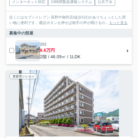
インターネット対応
24時間緊急通報システム
公共下水
近くにはセブンイレブン 長野中御所店(徒歩5分)がありちょっとした買
い物に便利です。通話ボタンを押せば相手の声が聞けるの...
もっと見る
募集中の部屋
202
6.6万円
2階 / 46.09㎡ / 1LDK
賃貸マンション