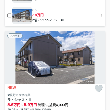
205
7.8万円
2階 / 52.55㎡ / 2LDK
アパート
NEW
長野市大字稲葉
ラ・シャストⅡ
5.6
5.9
万円～
万円
管理/共益費4,000円
29.25㎡ (1LDK) /築20年 /2階建