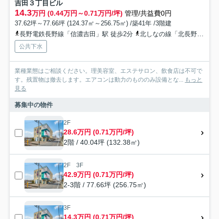
吉田３丁目ビル
14.3
万円 (0.44万円～0.71万円/坪)
管理/共益費0円
37.62坪～77.66坪 (124.37㎡～256.75㎡) /築41年 /3階建
長野電鉄長野線「信濃吉田」駅 徒歩2分
北しなの線「北長野」駅 徒歩2分
公共下水
業種業態はご相談ください。理美容室、エステサロン、飲食店は不可で
す。残置物は撤去します。エアコンは動力のもののみ設備とな...
もっと
見る
募集中の物件
2F
28.6万円 (0.71万円/坪)
2階 / 40.04坪 (132.38㎡)
2F 3F
42.9万円 (0.71万円/坪)
2-3階 / 77.66坪 (256.75㎡)
3F
14.3万円 (0.71万円/坪)