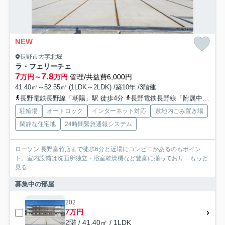
NEW
長野市大字北堀
ラ・フェリーチェ
7
7.8
万円～
万円
管理/共益費6,000円
41.40㎡～52.55㎡ (1LDK～2LDK) /築10年 /3階建
長野電鉄長野線「朝陽」駅 徒歩4分
長野電鉄長野線「附属中学前」駅 徒歩15分
駐輪場
オートロック
インターネット対応
敷地内ごみ置き場
閑静な住宅地
24時間緊急通報システム
ローソン 長野富竹店まで徒歩6分と近場にコンビニがあるのもポイン
ト。室内設備は洗面所独立・浴室乾燥機など豊富に揃っており...
もっと
見る
募集中の部屋
202
7万円
2階 / 41.40㎡ / 1LDK