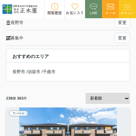
長野市の賃貸物件一覧(2ページ目)
閲覧履歴
お気に入り
LINE
メール
メニュー
長野市
変更
募集中
変更
おすすめのエリア
長野市
/
須坂市
/
千曲市
238
棟
363
件
アパート