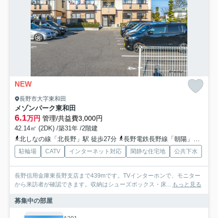
NEW
長野市大字東和田
メゾンパーク東和田
6.1
万円
管理/共益費3,000円
42.14㎡ (2DK) /築31年 /2階建
北しなの線「北長野」駅 徒歩27分
長野電鉄長野線「朝陽」駅 徒歩26分
駐輪場
CATV
インターネット対応
閑静な住宅地
公共下水
長野信用金庫東長野支店まで439mです。TVインターホンで、モニター
から来訪者が確認できます。収納はシューズボックス・床...
もっと見る
募集中の部屋