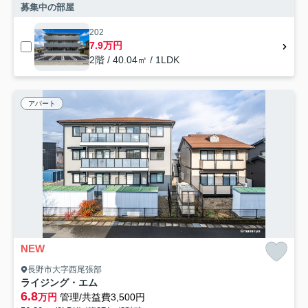
募集中の部屋
202
7.9万円
2階 / 40.04㎡ / 1LDK
アパート
NEW
長野市大字西尾張部
ライジング・エム
6.8
万円
管理/共益費3,500円