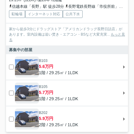
信越本線「長野」駅 徒歩28分
長野電鉄長野線「市役所前」駅 徒歩30分
駐輪場
インターネット対応
公共下水
家から徒歩3分にドラッグストア「アメリカンドラッグ長野日詰店」が
あります。室内設備は追い焚き・エアコン・BSなど大変充実...
もっと見
る
募集中の部屋
B103
5.6万円
1階 / 29.25㎡ / 1LDK
B105
5.7万円
1階 / 29.25㎡ / 1LDK
B202
5.9万円
2階 / 29.25㎡ / 1LDK