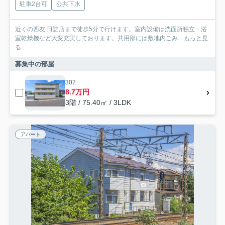
駐車2台可
公共下水
近くの西友 日詰店まで徒歩5分で行けます。室内設備は洗面所独立・浴
室乾燥機など大変充実しております。共用部には敷地内ごみ...
もっと見
る
募集中の部屋
302
8.7万円
3階 / 75.40㎡ / 3LDK
アパート