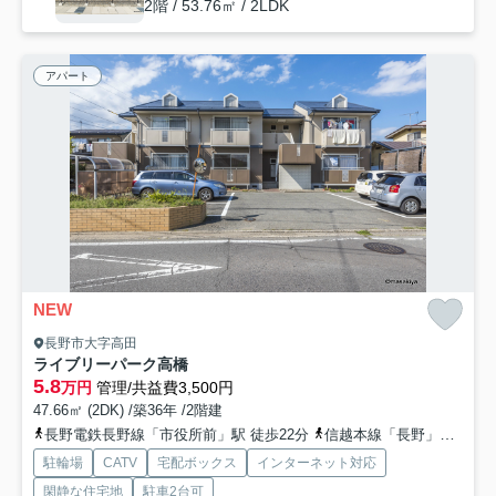
2階 / 53.76㎡ / 2LDK
アパート
NEW
長野市大字高田
ライブリーパーク高橋
5.8
万円
管理/共益費3,500円
47.66㎡ (2DK) /築36年 /2階建
長野電鉄長野線「市役所前」駅 徒歩22分
信越本線「長野」駅 徒歩25分
駐輪場
CATV
宅配ボックス
インターネット対応
閑静な住宅地
駐車2台可