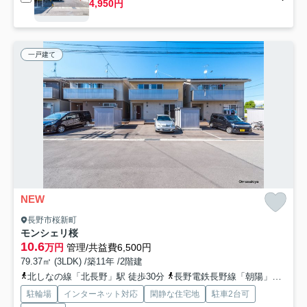
4,950円
一戸建て
NEW
長野市桜新町
モンシェリ桜
10.6
万円
管理/共益費6,500円
79.37㎡ (3LDK) /築11年 /2階建
北しなの線「北長野」駅 徒歩30分
長野電鉄長野線「朝陽」駅 徒歩32分
駐輪場
インターネット対応
閑静な住宅地
駐車2台可