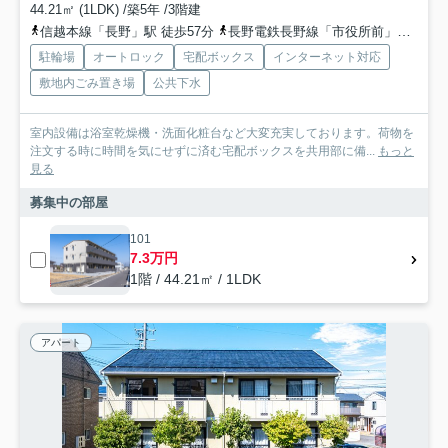
44.21㎡ (1LDK) /築5年 /3階建
信越本線「長野」駅 徒歩57分
長野電鉄長野線「市役所前」駅 徒歩60分
駐輪場
オートロック
宅配ボックス
インターネット対応
敷地内ごみ置き場
公共下水
室内設備は浴室乾燥機・洗面化粧台など大変充実しております。荷物を
注文する時に時間を気にせずに済む宅配ボックスを共用部に備...
もっと
見る
募集中の部屋
101
7.3万円
1階 / 44.21㎡ / 1LDK
アパート