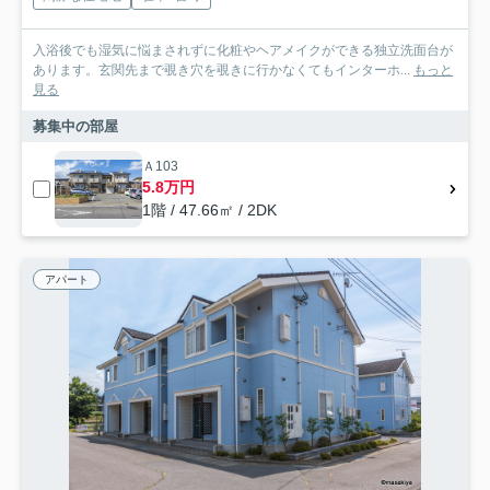
入浴後でも湿気に悩まされずに化粧やヘアメイクができる独立洗面台が
あります。玄関先まで覗き穴を覗きに行かなくてもインターホ...
もっと
見る
募集中の部屋
Ａ103
5.8万円
1階 / 47.66㎡ / 2DK
アパート