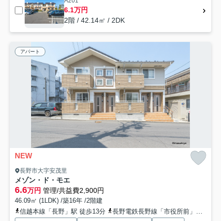
A201
6.1万円
2階 / 42.14㎡ / 2DK
アパート
NEW
長野市大字安茂里
メゾン・ド・モエ
6.6
万円
管理/共益費2,900円
46.09㎡ (1LDK) /築16年 /2階建
信越本線「長野」駅 徒歩13分
長野電鉄長野線「市役所前」駅 徒歩23分