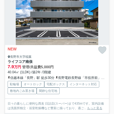
NEW
長野市大字稲葉
ライフコア南俣
7.9
万円
管理/共益費5,000円
40.04㎡ (1LDK) /築2年 /3階建
信越本線「長野」駅 徒歩30分
長野電鉄長野線「市役所前」駅 徒歩32分
駐輪場
オートロック
宅配ボックス
インターネット対応
敷地内ごみ置き場
閑静な住宅地
日々の暮らしに便利な西友 日詰店(スーパー)まで435mです。室内設備
は洗面所独立・浴室乾燥機など豊富に揃っており、過ご...
もっと見る