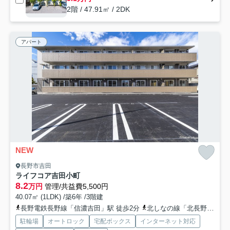
2階 / 47.91㎡ / 2DK
アパート
NEW
長野市吉田
ライフコア吉田小町
8.2
万円
管理/共益費5,500円
40.07㎡ (1LDK) /築6年 /3階建
長野電鉄長野線「信濃吉田」駅 徒歩2分
北しなの線「北長野」駅 徒歩6分
駐輪場
オートロック
宅配ボックス
インターネット対応