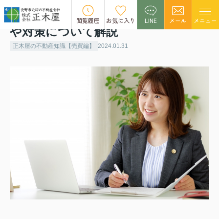
不動産売却詐欺にご注意！その手口
閲覧履歴
お気に入り
LINE
メール
メニュー
や対策について解説
正木屋の不動産知識【売買編】
2024.01.31